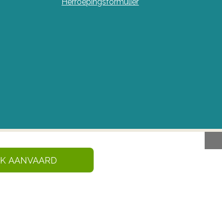
Herroepingsformulier
IK AANVAARD
en en gezondheidsproducten in België. Deze site
 Geneesmiddelen en
210 Brussel