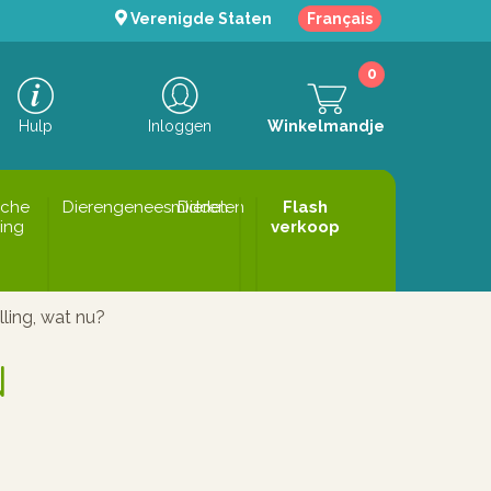
Verenigde Staten
Français
0
Hulp
Inloggen
Winkelmandje
sche
Dierengeneesmiddelen
Dieren
Flash
ing
verkoop
ling, wat nu?
N