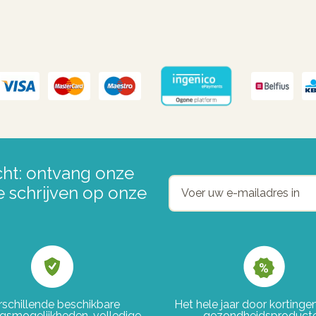
ht: ontvang onze
e schrijven op onze
rschillende beschikbare
Het hele jaar door korting
ngsmogelijkheden, volledige
gezondheidsproduct