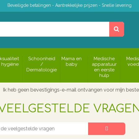
Beveiligde betalingen - Aantrekkelijke prijzen - Snelle levering
ksualiteit
Schoonheid
Mama en
Medische
Medi
 hygiëne
/
baby
apparatuur
voed
Dermatologie
en eerste
hulp
Ik heb geen bevestigings-e-mail ontvangen voor mijn bestel
VEELGESTELDE VRAGE