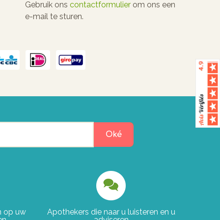
Gebruik ons
contactformulier
om ons een
e-mail te sturen.
Oké
en op uw
Apothekers die naar u luisteren en u
en
adviseren