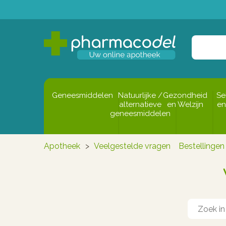
Geneesmiddelen
Natuurlijke /
Gezondheid
Se
alternatieve
en Welzijn
en
geneesmiddelen
Apotheek
>
Veelgestelde vragen
Bestellingen