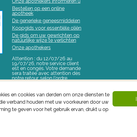
Onze apothekers informeren u
Bestellen op een online
apotheek
De generieke geneesmiddelen
Koopgids voor essentiële oliën
De gids om uw gewrichten op
natuurlijke wijze te verlichten
Onze apothekers
Attention : du 12/07/26 au
19/07/26, notre service client
est en congés. Votre demande
sera traitée avec attention dès
notre retour, selon l'ordre
d'arrivée.
FAGG
kies en cookies van derden om onze diensten te
n die verband houden met uw voorkeuren door uw
Het FAGG is de bevoegde autoriteit voor geneesmiddel
ing te geven voor het gebruik ervan, drukt u op
valt onder haar controle.
Federaal Agentschap voor
Gezondheidsproducten - FAGG
: Galileelaan 5/03 1