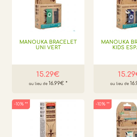
MANOUKA BRACELET
MANOUKA BR
UNI VERT
KIDS ES
15.29€
15.2
16.99€
*
16
-10% **
-10% **