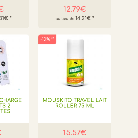
3€
12.79€
.31€
*
14.21€
*
-10% **
ECHARGE
MOUSKITO TRAVEL LAIT
TS 2
ROLLER 75 ML
TES
€
15.57€