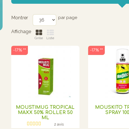
Montrer
par page
Affichage
Grille
Liste
-17% **
-17% **
MOUSTIMUG TROPICAL
MOUSKITO T
MAXX 50% ROLLER 50
SPRAY 10
ML
2 avis