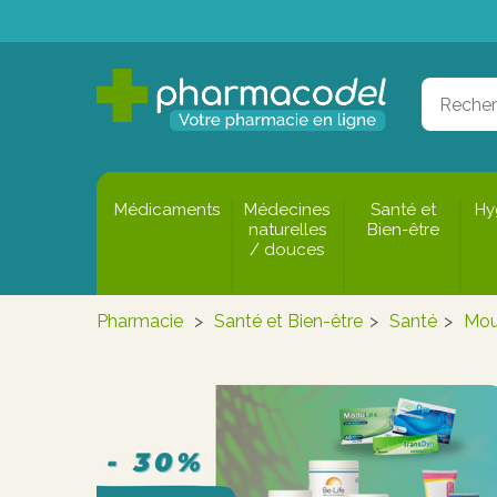
Médicaments
Médecines
Santé et
Hy
naturelles
Bien-être
/ douces
Pharmacie
>
Santé et Bien-être
>
Santé
>
Mou