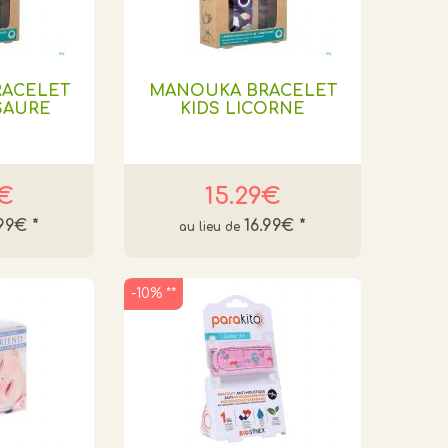
ACELET
MANOUKA BRACELET
SAURE
KIDS LICORNE
9€
15.29€
.99€
*
16.99€
*
-10% **