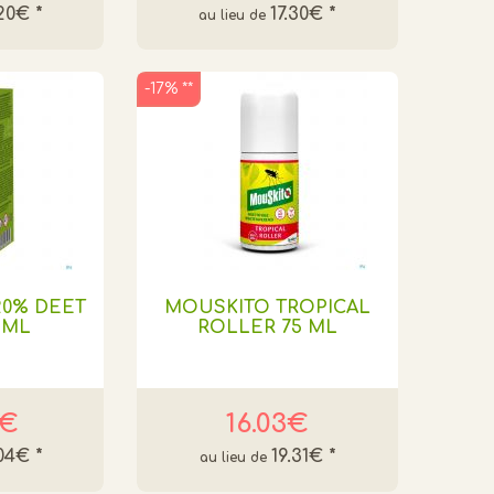
.20€
*
17.30€
*
-17% **
0% DEET
MOUSKITO TROPICAL
 ML
ROLLER 75 ML
4€
16.03€
.04€
*
19.31€
*