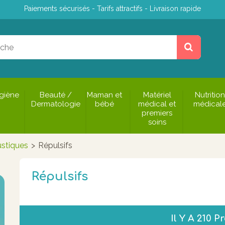
Paiements sécurisés - Tarifs attractifs - Livraison rapide
giène
Beauté /
Maman et
Matériel
Nutrition
Dermatologie
bébé
médical et
médical
premiers
soins
stiques
>
Répulsifs
Répulsifs
Il Y A 210 P