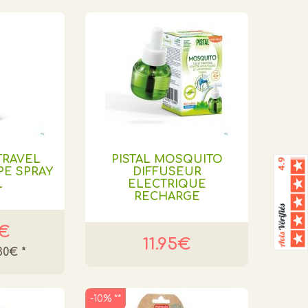
TRAVEL
PISTAL MOSQUITO
E SPRAY
DIFFUSEUR
L
ELECTRIQUE
RECHARGE
6€
11.95€
.30€
*
-10% **