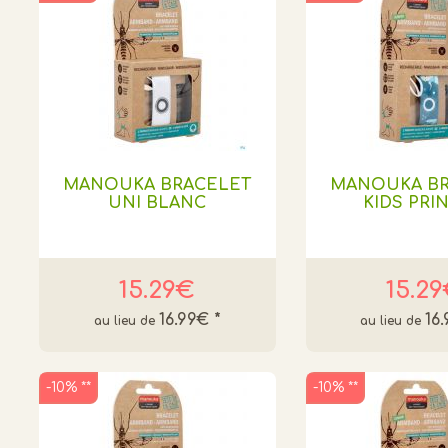
MANOUKA BRACELET
MANOUKA BR
UNI BLANC
KIDS PRI
15.29€
15.2
16.99€
*
16
-10% **
-10% **