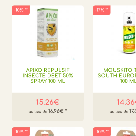
-10% **
-17% **
APIXO REPULSIF
MOUSKITO 
INSECTE DEET 50%
SOUTH EUROP
SPRAY 100 ML
100 M
15.26€
14.3
16.96€
*
17
-10% **
-10% **