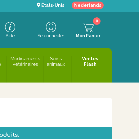
États-Unis
Nederlands
0
Aide
Se connecter
Mon Panier
Médicaments
Soins
Ventes
e
vétérinaires
animaux
Flash
roduits.