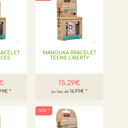
ACELET
MANOUKA BRACELET
NCES
TEENS LIBERTY
9€
15.29€
.99€
*
16.99€
*
-10% **