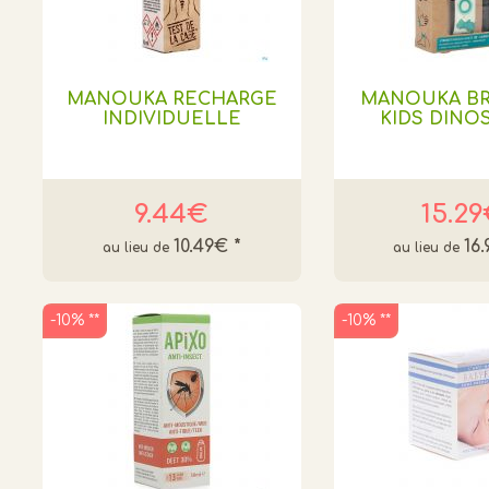
MANOUKA RECHARGE
MANOUKA BR
INDIVIDUELLE
KIDS DINO
9.44€
15.2
10.49€
*
16
-10% **
-10% **