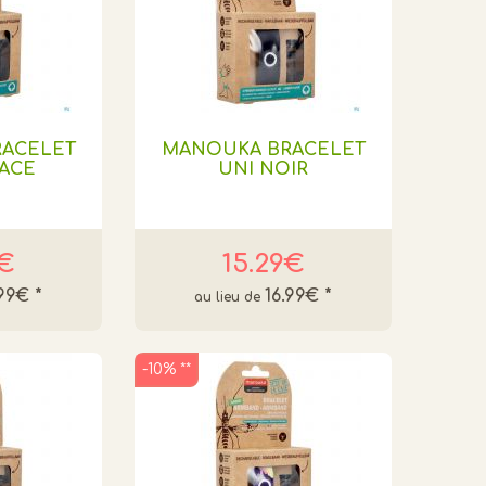
ACELET
MANOUKA BRACELET
PACE
UNI NOIR
9€
15.29€
.99€
*
16.99€
*
-10% **