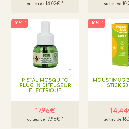
14.02€
*
10
-10% **
-10% **
PISTAL MOSQUITO
MOUSTIMUG 2
PLUG IN DIFFUSEUR
STICK 50
ELECTRIQUE
17.96€
14.4
19.95€
*
16