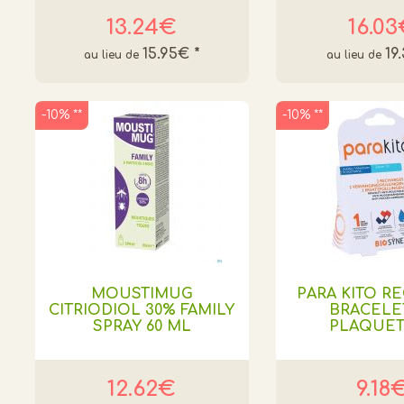
13.24€
16.0
15.95€
*
19
-10% **
-10% **
MOUSTIMUG
PARA KITO R
CITRIODIOL 30% FAMILY
BRACELE
SPRAY 60 ML
PLAQUET
12.62€
9.18