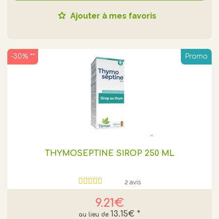
Ajouter à mes favoris
-30% **
Promo
THYMOSEPTINE SIROP 250 ML
2 avis
9.21€
13.15€
*