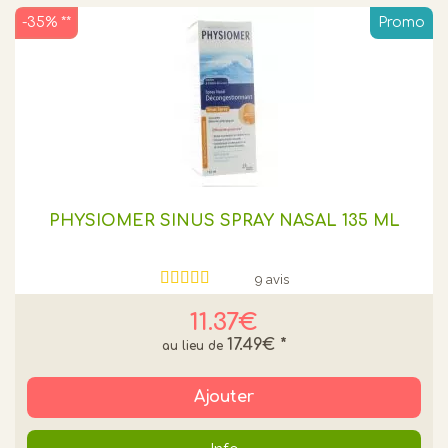
-35% **
Promo
PHYSIOMER SINUS SPRAY NASAL 135 ML
9 avis
11.37€
17.49€
*
Ajouter