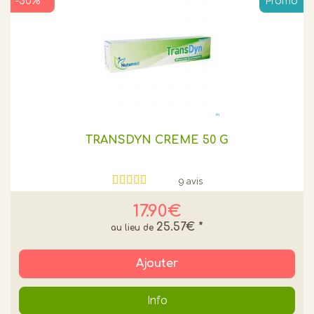
-30% **
Promo
TRANSDYN CREME 50 G
9 avis
17.90€
25.57€
*
Ajouter
Info