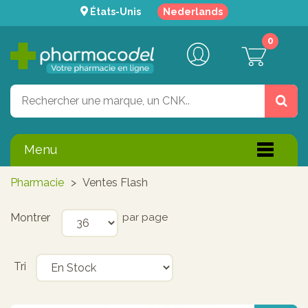
États-Unis
Nederlands
0
Menu
Pharmacie
>
Ventes Flash
Montrer
par page
Tri