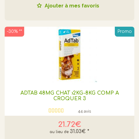
Ajouter à mes favoris
-30% **
Promo
ADTAB 48MG CHAT ›2KG-8KG COMP A
CROQUER 3
44 avis
21.72€
31.03€
*