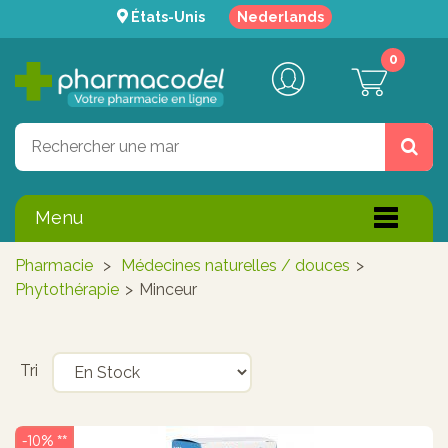
États-Unis
Nederlands
0
Menu
Pharmacie
>
Médecines naturelles / douces
>
Phytothérapie
>
Minceur
Tri
-10% **