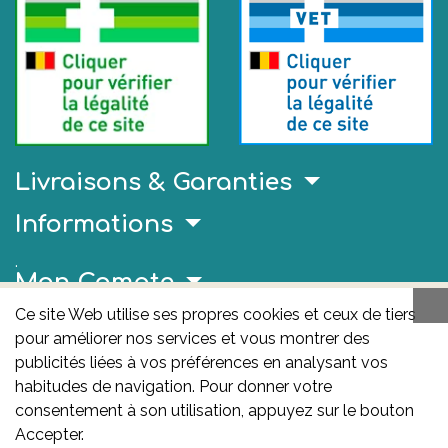
Livraisons & Garanties
Informations
.
Mon Compte
Ce site Web utilise ses propres cookies et ceux de tiers
Liens Utiles
pour améliorer nos services et vous montrer des
AFMPS
publicités liées à vos préférences en analysant vos
habitudes de navigation. Pour donner votre
L'AFMPS est l’autorité compétente en matière de
consentement à son utilisation, appuyez sur le bouton
médicaments et de produits de santé en Belgique. Ce
Accepter.