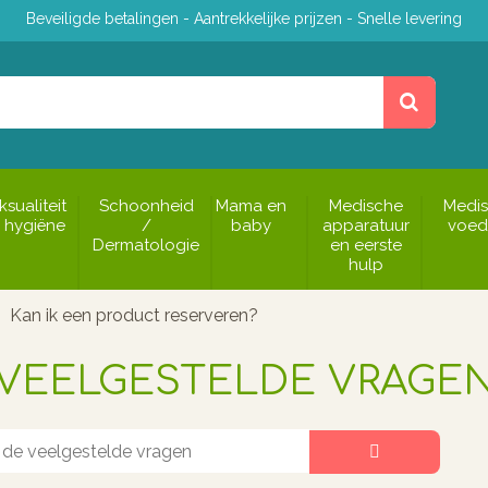
Beveiligde betalingen - Aantrekkelijke prijzen - Snelle levering
ksualiteit
Schoonheid
Mama en
Medische
Medi
 hygiëne
/
baby
apparatuur
voed
Dermatologie
en eerste
hulp
Kan ik een product reserveren?
VEELGESTELDE VRAGE