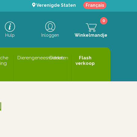
Verenigde Staten
Français
0
Hulp
Inloggen
Winkelmandje
sche
Dierengeneesmiddelen
Dieren
Flash
ing
verkoop
N