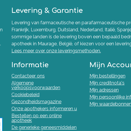
Levering & Garantie
Levering van farmaceutische en parafarmaceutische pro
en
Frankrijk, Luxemburg, Duitsland, Nederland, Italië, Spanj
sommige landen is de levering boven een bepaald bedra
.
apotheek in Maurage, België, of kiezen voor een levering 
Lees meer over onze leveringsmethoden.
Informatie
Mijn Accou
Contacteer ons
Mijn bestellingen
Algemene
Mijn creditnota's
verkoopsvoorwaarden
Mijn adressen
Cookiebeleid
Mijn persoonlijke i
Gezondheidsmagazine
Mijn waardebonne
Onze apothekers informeren u
Bestellen op een online
apotheek
De generieke geneesmiddelen