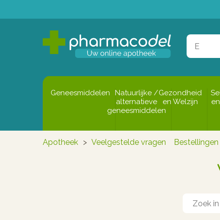
Geneesmiddelen
Natuurlijke /
Gezondheid
Se
alternatieve
en Welzijn
en
geneesmiddelen
Apotheek
>
Veelgestelde vragen
Bestellingen