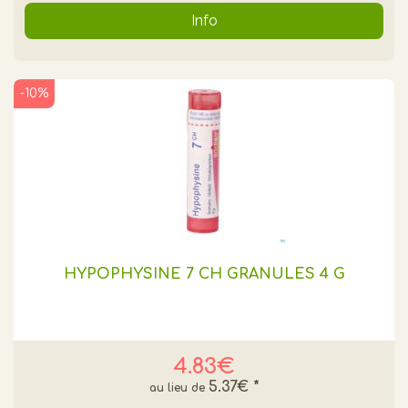
Info
-10%
HYPOPHYSINE 7 CH GRANULES 4 G
4.83€
5.37€
*