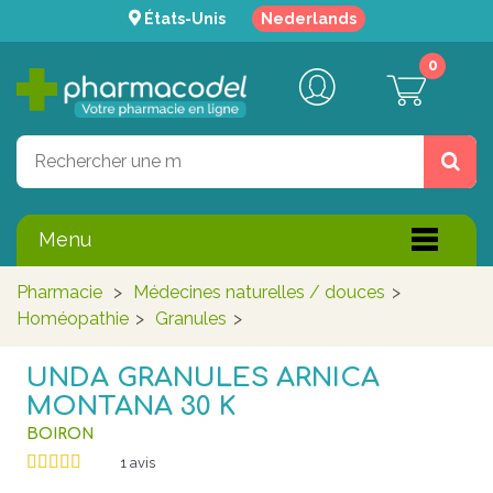
États-Unis
Nederlands
0
Menu
Pharmacie
>
Médecines naturelles / douces
>
Homéopathie
>
Granules
>
UNDA GRANULES ARNICA
MONTANA 30 K
BOIRON
1
avis