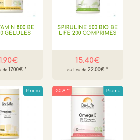
AMIN 800 BE
SPIRULINE 500 BIO BE
60 GELULES
LIFE 200 COMPRIMES
11.90€
15.40€
17.00€
*
22.00€
*
Promo
-30% **
Promo