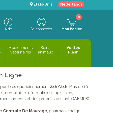
États-Unis
Nederlands
0
Aide
Se connecter
Mon Panier
Médicaments
Soins
Ventes
e
vétérinaires
animaux
Flash
n Ligne
sponibles quotidiennement
24h/24h
, Plus de 10
s, comptable, informaticien, logisticien,
des médicaments et des produits de santé (AFMPS).
e Centrale De Maurage
, pharmacie belge