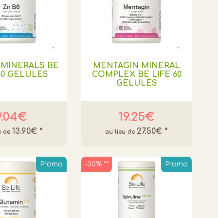
 MINERALS BE
MENTAGIN MINERAL
60 GELULES
COMPLEX BE LIFE 60
GELULES
9.04€
19.25€
13.90€
*
27.50€
*
Promo
-30% **
Promo