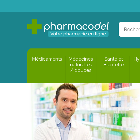
Médicaments
Médecines
Santé et
Hy
naturelles
Bien-être
/ douces