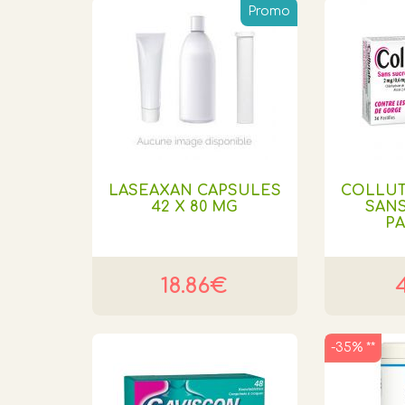
Promo
LASEAXAN CAPSULES
COLLU
42 X 80 MG
SANS
PA
18.86€
-35% **