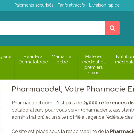
Paiements sécurisés - Tarifs attractifs - Livraison rapide
giène
Beauté /
Maman et
Matériel
Nutrition
Dermatologie
bébé
médical et
médical
premiers
soins
Pharmacodel, Votre Pharmacie E
Pharmacodel.com, c'est plus de
25000 références
di
collaborateurs pour vous servir (pharmaciens, assistante
administration) et un site notifié à l'agence fédérale 
Ce site est placé sous la responsabilité de la
Pharmaci