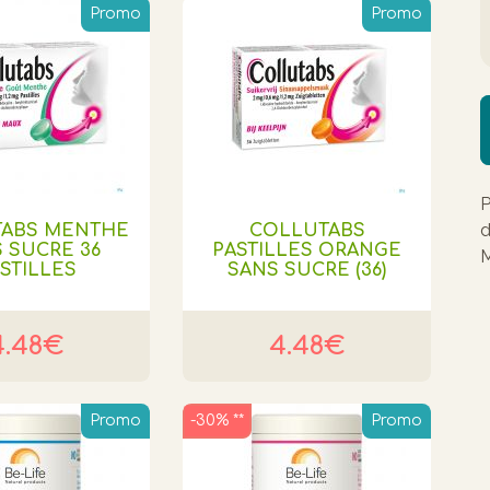
Promo
Promo
P
d
TABS MENTHE
COLLUTABS
 SUCRE 36
PASTILLES ORANGE
M
STILLES
SANS SUCRE (36)
4.48€
4.48€
Promo
-30% **
Promo