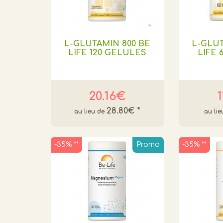
L-GLUTAMIN 800 BE
L-GLUT
LIFE 120 GELULES
LIFE 
20.16€
28.80€
*
-35% **
Promo
-35% **