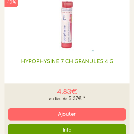
-10%
HYPOPHYSINE 7 CH GRANULES 4 G
4.83€
5.37€
*
Ajouter
Info