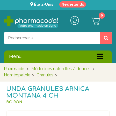
États-Unis
Nederlands
0
Menu
Pharmacie
>
Médecines naturelles / douces
>
Homéopathie
>
Granules
>
UNDA GRANULES ARNICA
MONTANA 4 CH
BOIRON