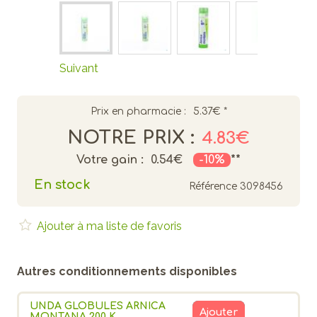
Suivant
Prix en pharmacie :
5.37€
*
NOTRE PRIX :
4.83€
Votre gain :
0.54€
-10%
**
En stock
Référence
3098456
Ajouter à ma liste de favoris
Autres conditionnements disponibles
UNDA GLOBULES ARNICA
Ajouter
MONTANA 200 K