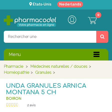
États-Unis
Nederlands
0
Menu
Pharmacie
>
Médecines naturelles / douces
>
Homéopathie
>
Granules
>
UNDA GRANULES ARNICA
MONTANA 5 CH
BOIRON
2
avis