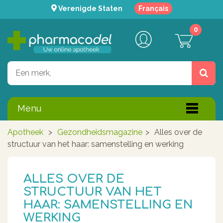
Verenigde Staten
Français
0
Menu
Apotheek
>
Gezondheidsmagazine
>
Alles over de
structuur van het haar: samenstelling en werking
ALLES OVER DE
STRUCTUUR VAN HET
HAAR: SAMENSTELLING EN
WERKING