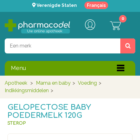
Verenigde Staten
Français
0
Menu
Apotheek
>
Mama en baby
>
Voeding
>
Indikkingsmiddelen
>
GELOPECTOSE BABY
POEDERMELK 120G
STEROP