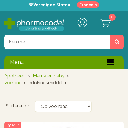
Verenigde Staten
Français
0
Menu
Apotheek
>
Mama en baby
>
Voeding
>
Indikkingsmiddelen
Sorteren op
-10% **