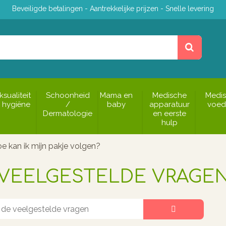
Beveiligde betalingen - Aantrekkelijke prijzen - Snelle levering
ksualiteit
Schoonheid
Mama en
Medische
Medi
 hygiëne
/
baby
apparatuur
voed
Dermatologie
en eerste
hulp
e kan ik mijn pakje volgen?
VEELGESTELDE VRAGE