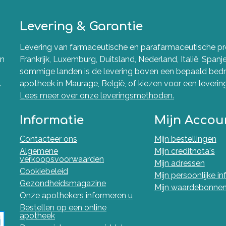
Levering & Garantie
Levering van farmaceutische en parafarmaceutische pro
en
Frankrijk, Luxemburg, Duitsland, Nederland, Italië, Spanj
sommige landen is de levering boven een bepaald bedra
.
apotheek in Maurage, België, of kiezen voor een levering 
Lees meer over onze leveringsmethoden.
Informatie
Mijn Accou
Contacteer ons
Mijn bestellingen
Algemene
Mijn creditnota's
verkoopsvoorwaarden
Mijn adressen
Cookiebeleid
Mijn persoonlijke i
Gezondheidsmagazine
Mijn waardebonne
Onze apothekers informeren u
Bestellen op een online
apotheek