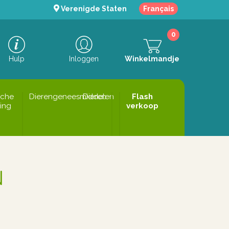
Verenigde Staten
Français
0
Hulp
Inloggen
Winkelmandje
sche
Dierengeneesmiddelen
Dieren
Flash
ing
verkoop
N