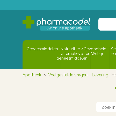
Geneesmiddelen
Natuurlijke /
Gezondheid
Se
alternatieve
en Welzijn
en
geneesmiddelen
Apotheek
>
Veelgestelde vragen
Levering
Ho