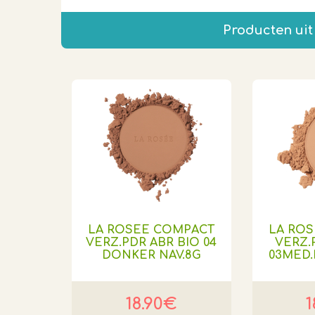
Producten uit
LA ROSEE COMPACT
LA RO
VERZ.PDR ABR BIO 04
VERZ.
DONKER NAV.8G
03MED
18.90€
1