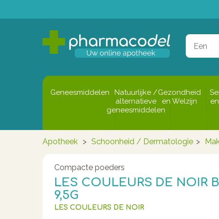
Geneesmiddelen
Natuurlijke /
Gezondheid
Se
alternatieve
en Welzijn
en
geneesmiddelen
Apotheek
>
Schoonheid / Dermatologie
>
Mak
Compacte poeders
LES COULEURS DE NOIR B
9,5G
LES COULEURS DE NOIR