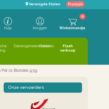
Verenigde Staten
Français
0
Hulp
Inloggen
Winkelmandje
sche
Dierengeneesmiddelen
Dieren
Flash
ing
verkoop
 Pdr 01 Blondes 9,5g
Onze vervoerders