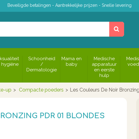
Beveiligde betalingen - Aantrekkelijke prijzen - Snelle levering
ksualiteit
Schoonheid
Mama en
Medische
Medi
 hygiëne
/
baby
apparatuur
voed
Dermatologie
en eerste
hulp
e-up
>
Compacte poeders
>
Les Couleurs De Noir Bronzing
RONZING PDR 01 BLONDES