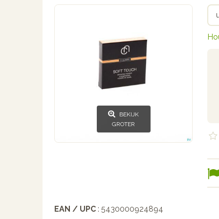
Ho
BEKIJK
GROTER
EAN / UPC
: 5430000924894