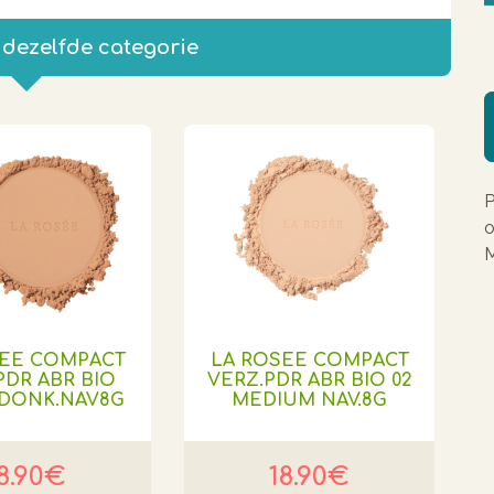
 dezelfde categorie
P
o
M
SEE COMPACT
LA ROSEE COMPACT
PDR ABR BIO
VERZ.PDR ABR BIO 02
.DONK.NAV8G
MEDIUM NAV.8G
8.90€
18.90€