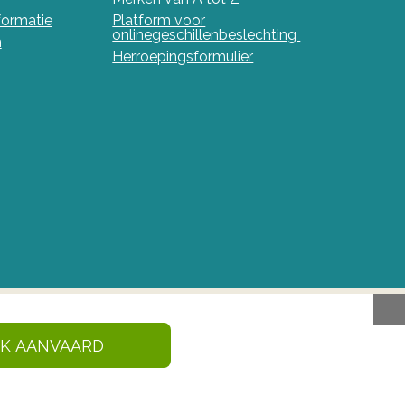
nformatie
Platform voor
onlinegeschillenbeslechting
n
Herroepingsformulier
IK AANVAARD
en en gezondheidsproducten in België. Deze site
 Geneesmiddelen en
210 Brussel