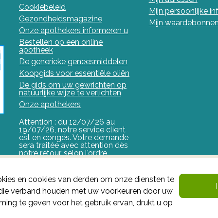
Cookiebeleid
Mijn persoonlijke i
Gezondheidsmagazine
Mijn waardebonne
Onze apothekers informeren u
Bestellen op een online
apotheek
De generieke geneesmiddelen
Koopgids voor essentiële oliën
De gids om uw gewrichten op
natuurlijke wijze te verlichten
Onze apothekers
Attention : du 12/07/26 au
19/07/26, notre service client
est en congés. Votre demande
sera traitée avec attention dès
notre retour, selon l'ordre
d'arrivée.
FAGG
kies en cookies van derden om onze diensten te
n die verband houden met uw voorkeuren door uw
Het FAGG is de bevoegde autoriteit voor geneesmiddel
ing te geven voor het gebruik ervan, drukt u op
valt onder haar controle.
Federaal Agentschap voor
Gezondheidsproducten - FAGG
: Galileelaan 5/03 1