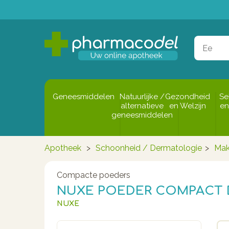
Geneesmiddelen
Natuurlijke /
Gezondheid
Se
alternatieve
en Welzijn
en
geneesmiddelen
Apotheek
>
Schoonheid / Dermatologie
>
Mak
Compacte poeders
NUXE POEDER COMPACT 
NUXE