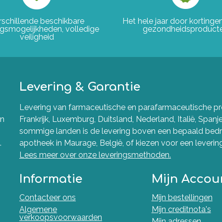
rschillende beschikbare
Het hele jaar door korting
ngsmogelijkheden, volledige
gezondheidsproduct
veiligheid
Levering & Garantie
Levering van farmaceutische en parafarmaceutische pro
en
Frankrijk, Luxemburg, Duitsland, Nederland, Italië, Spanj
sommige landen is de levering boven een bepaald bedra
.
apotheek in Maurage, België, of kiezen voor een levering 
Lees meer over onze leveringsmethoden.
Informatie
Mijn Accou
Contacteer ons
Mijn bestellingen
Algemene
Mijn creditnota's
verkoopsvoorwaarden
Mijn adressen