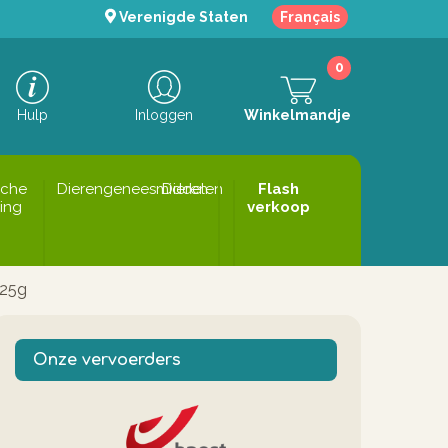
Verenigde Staten
Français
0
Hulp
Inloggen
Winkelmandje
sche
Dierengeneesmiddelen
Dieren
Flash
ing
verkoop
 25g
Onze vervoerders