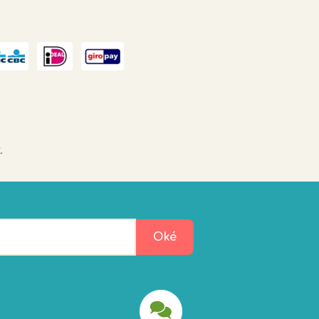
.
Oké