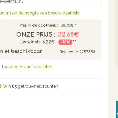
ud mij op de hoogte van beschikbaarheid
Prijs in de apotheek :
38.90€
*
32.68€
ONZE PRIJS :
Uw winst:
6.22€
-16%
**
niet beschikbaar
Referentie:
2257558
Toevoegen aan favorieten
Win
65
getrouwheidspunten