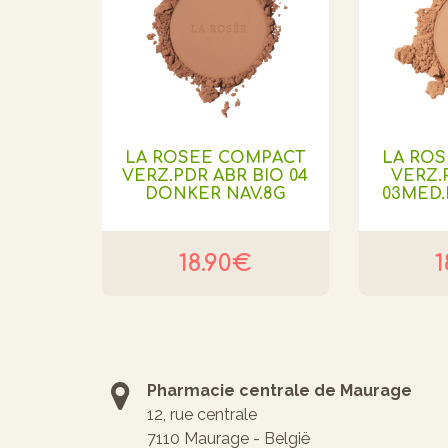
LA ROSEE COMPACT
LA RO
VERZ.PDR ABR BIO 04
VERZ.
DONKER NAV.8G
03MED
18.90€
1
Pharmacie centrale de Maurage
12, rue centrale
7110 Maurage - België