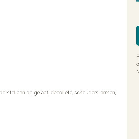
P
o
M
orstel aan op gelaat, decolleté, schouders, armen,