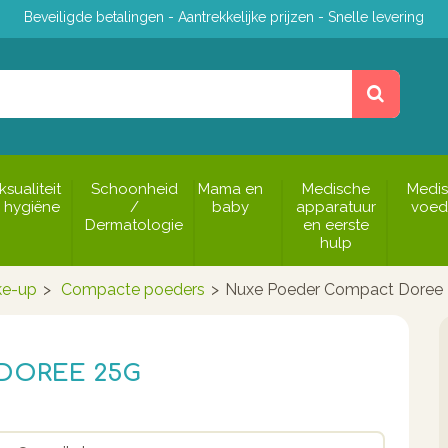
Beveiligde betalingen - Aantrekkelijke prijzen - Snelle levering
ksualiteit
Schoonheid
Mama en
Medische
Medi
 hygiëne
/
baby
apparatuur
voed
Dermatologie
en eerste
hulp
e-up
>
Compacte poeders
>
Nuxe Poeder Compact Doree
DOREE 25G