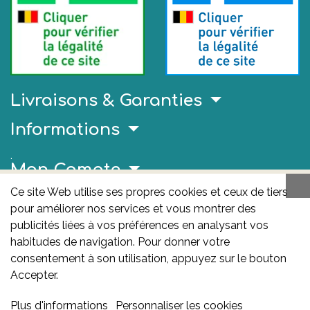
Livraisons & Garanties
Informations
.
Mon Compte
Ce site Web utilise ses propres cookies et ceux de tiers
Liens Utiles
pour améliorer nos services et vous montrer des
publicités liées à vos préférences en analysant vos
AFMPS
habitudes de navigation. Pour donner votre
L'AFMPS est l’autorité compétente en matière de
consentement à son utilisation, appuyez sur le bouton
médicaments et de produits de santé en Belgique. Ce
Accepter.
site est sous son contrôle.
Agence fédérale des
Plus d'informations
Personnaliser les cookies
médicaments et des produits de santé – afmps
: