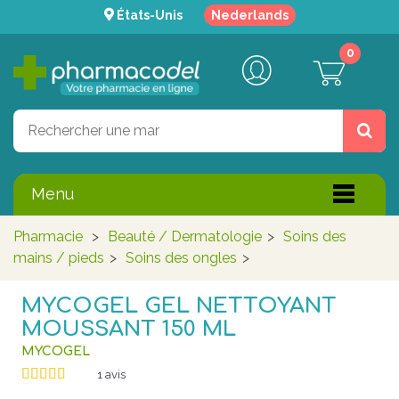
États-Unis
Nederlands
0
Menu
Pharmacie
>
Beauté / Dermatologie
>
Soins des
mains / pieds
>
Soins des ongles
>
MYCOGEL GEL NETTOYANT
MOUSSANT 150 ML
MYCOGEL
1
avis