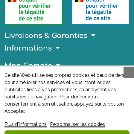
Livraisons & Garanties
Informations
.
Mon Compte
Ce site Web utilise ses propres cookies et ceux de tiers
Liens Utiles
pour améliorer nos services et vous montrer des
AFMPS
publicités liées à vos préférences en analysant vos
habitudes de navigation. Pour donner votre
L'AFMPS est l’autorité compétente en matière de
consentement à son utilisation, appuyez sur le bouton
médicaments et de produits de santé en Belgique. Ce
Accepter.
site est sous son contrôle.
Agence fédérale des
Plus d'informations
Personnaliser les cookies
médicaments et des produits de santé – afmps
:
Avenue Galilée 5/03 1210 Bruxelles