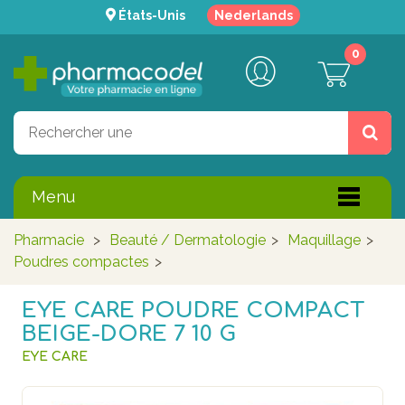
États-Unis
Nederlands
0
Menu
Pharmacie
>
Beauté / Dermatologie
>
Maquillage
>
Poudres compactes
>
EYE CARE POUDRE COMPACT
BEIGE-DORE 7 10 G
EYE CARE