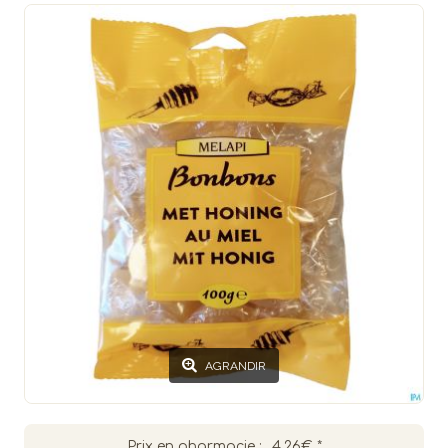
AGRANDIR
Prix en pharmacie :
4.26€
*