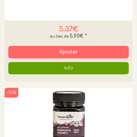
5.37€
5.90€
*
Ajouter
Info
-10%