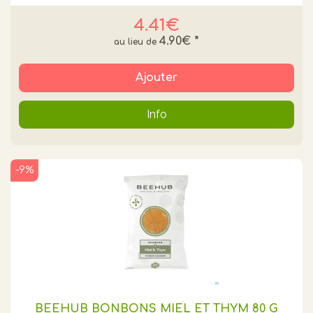
4.41€
4.90€
*
Ajouter
Info
-9%
BEEHUB BONBONS MIEL ET THYM 80 G