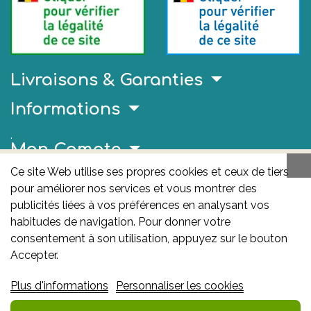
Livraisons & Garanties
Informations
.
Mon Compte
Ce site Web utilise ses propres cookies et ceux de tiers
Liens Utiles
pour améliorer nos services et vous montrer des
publicités liées à vos préférences en analysant vos
AFMPS
habitudes de navigation. Pour donner votre
L'AFMPS est l’autorité compétente en matière de
consentement à son utilisation, appuyez sur le bouton
médicaments et de produits de santé en Belgique. Ce
Accepter.
site est sous son contrôle.
Agence fédérale des
Plus d'informations
Personnaliser les cookies
médicaments et des produits de santé – afmps
:
Avenue Galilée 5/03 1210 Bruxelles