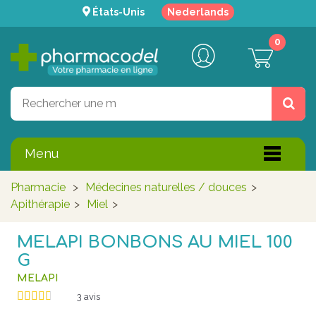
États-Unis
Nederlands
0
Menu
Pharmacie
>
Médecines naturelles / douces
>
Apithérapie
>
Miel
>
MELAPI BONBONS AU MIEL 100
G
MELAPI
3
avis