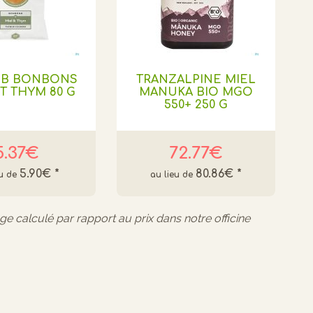
B BONBONS
TRANZALPINE MIEL
T THYM 80 G
MANUKA BIO MGO
550+ 250 G
5.37€
72.77€
5.90€
*
80.86€
*
age calculé par rapport au prix dans notre officine