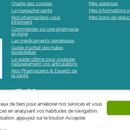
Charte des cookies
Mes adresses
Le magazine santé
Mes informations p
Nos pharmaciens vous
Mes bons de réduc
informent
Commander sur une pharmacie
en ligne
Les médicaments génériques
Guide d'achat des huiles
essentielles
Le guide ultime pour soulager
naturellement vos articulations
Nos Pharmaciens & Experts de
la santé
.
AFMPS
ceux de tiers pour améliorer nos services et vous
L'AFMPS est l’autorité compétente en matière de médic
nces en analysant vos habitudes de navigation.
site est sous son contrôle.
Agence fédérale des médi
isation, appuyez sur le bouton Accepter.
: Avenue Galilée 5/03 1210 Bruxelles