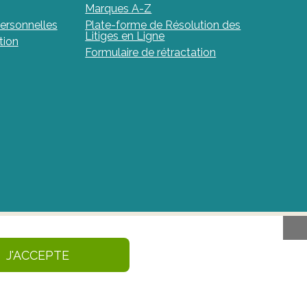
Marques A-Z
ersonnelles
Plate-forme de Résolution des
Litiges en Ligne
tion
Formulaire de rétractation
aments et de produits de santé en Belgique. Ce
J'ACCEPTE
caments et des produits de santé – afmps