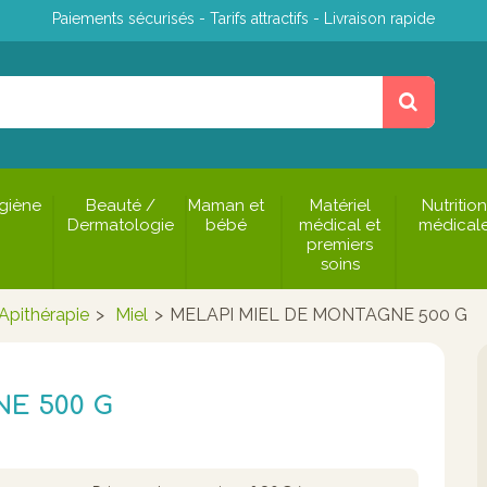
Paiements sécurisés - Tarifs attractifs - Livraison rapide
giène
Beauté /
Maman et
Matériel
Nutrition
Dermatologie
bébé
médical et
médical
premiers
soins
Apithérapie
>
Miel
>
MELAPI MIEL DE MONTAGNE 500 G
E 500 G