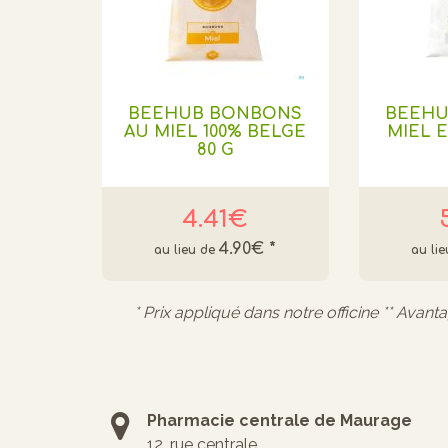
BEEHUB BONBONS
BEEHU
AU MIEL 100% BELGE
MIEL E
80 G
4.41€
4.90€
*
* Prix appliqué dans notre officine ** Avant
Pharmacie centrale de Maurage
12, rue centrale