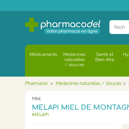
Médicaments
Médecines
Santé et
Hy
naturelles
Bien-être
/ douces
Pharmacie
>
Médecines naturelles / douces
>
Miel
MELAPI MIEL DE MONTAGN
MELAPI