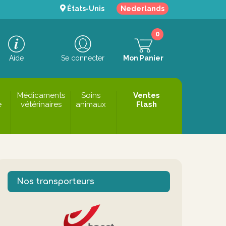
États-Unis
Nederlands
0
Aide
Se connecter
Mon Panier
Médicaments
Soins
Ventes
e
vétérinaires
animaux
Flash
Nos transporteurs