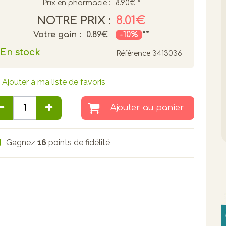
Prix en pharmacie :
8.90€
*
8.01€
NOTRE PRIX :
Votre gain :
0.89€
-10%
**
En stock
Référence
3413036
Ajouter à ma liste de favoris
Ajouter au panier
Gagnez
16
points de fidélité