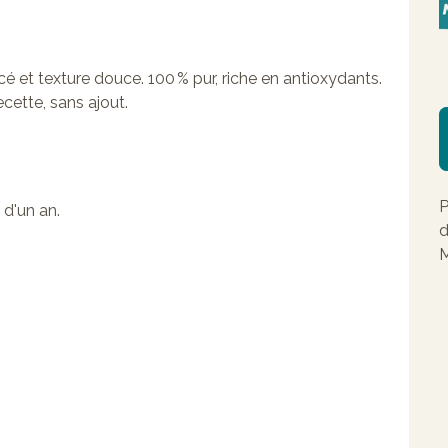
é et texture douce. 100 % pur, riche en antioxydants.
cette, sans ajout.
P
 d'un an.
d
M