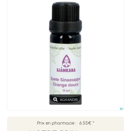
AGRANDIR
Prix en pharmacie :
6.55€
*