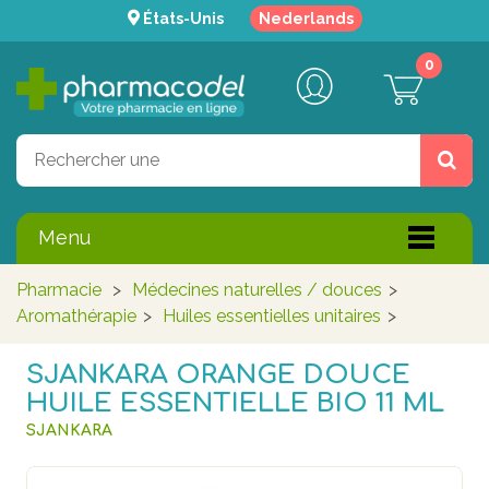
États-Unis
Nederlands
0
Menu
Pharmacie
>
Médecines naturelles / douces
>
Aromathérapie
>
Huiles essentielles unitaires
>
SJANKARA ORANGE DOUCE
HUILE ESSENTIELLE BIO 11 ML
SJANKARA