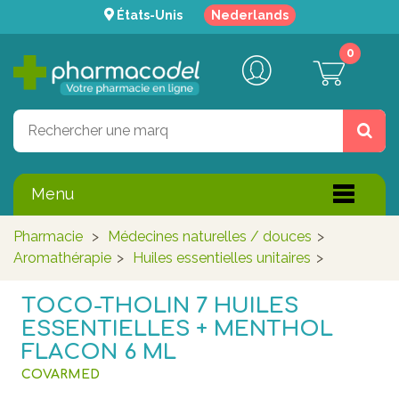
États-Unis
Nederlands
0
Menu
Pharmacie
>
Médecines naturelles / douces
>
Aromathérapie
>
Huiles essentielles unitaires
>
TOCO-THOLIN 7 HUILES
ESSENTIELLES + MENTHOL
FLACON 6 ML
COVARMED