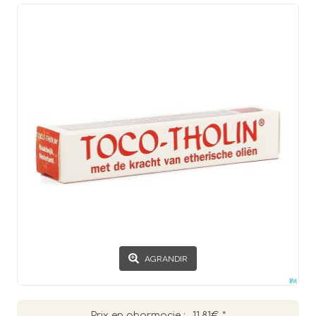
AGRANDIR
Prix en pharmacie :
11.81€
*