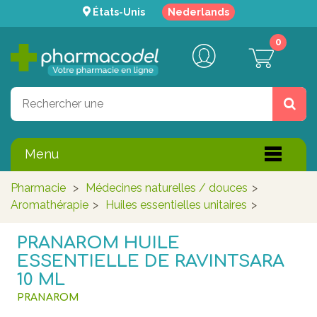
États-Unis
Nederlands
0
Menu
Pharmacie
>
Médecines naturelles / douces
>
Aromathérapie
>
Huiles essentielles unitaires
>
PRANAROM HUILE
ESSENTIELLE DE RAVINTSARA
10 ML
PRANAROM