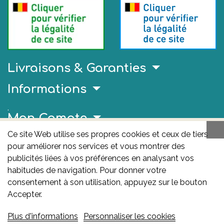
Livraisons & Garanties
Informations
.
Mon Compte
Ce site Web utilise ses propres cookies et ceux de tiers
Liens Utiles
pour améliorer nos services et vous montrer des
AFMPS
publicités liées à vos préférences en analysant vos
habitudes de navigation. Pour donner votre
L'AFMPS est l’autorité compétente en matière de
consentement à son utilisation, appuyez sur le bouton
médicaments et de produits de santé en Belgique. Ce
Accepter.
site est sous son contrôle.
Agence fédérale des
Plus d'informations
Personnaliser les cookies
médicaments et des produits de santé – afmps
: