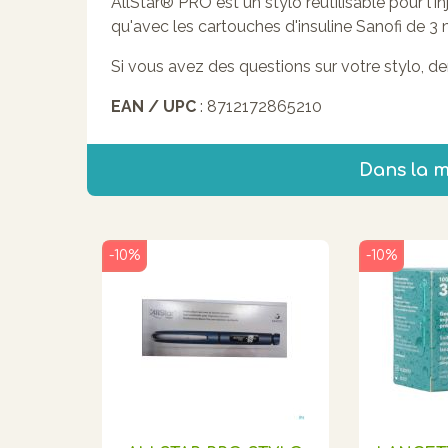
AllStar® PRO est un stylo réutilisable pour l'in
qu'avec les cartouches d'insuline Sanofi de 3 
Si vous avez des questions sur votre stylo, d
EAN / UPC
: 8712172865210
Dans la 
-10%
-10%