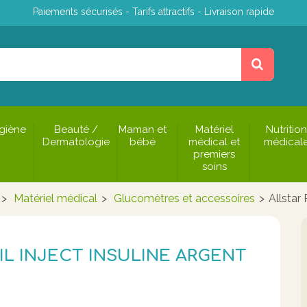
Paiements sécurisés - Tarifs attractifs - Livraison rapide
giène
Beauté /
Maman et
Matériel
Nutrition
Dermatologie
bébé
médical et
médical
premiers
soins
>
Matériel médical
>
Glucomètres et accessoires
>
Allstar 
IL INJECT INSULINE ARGENT