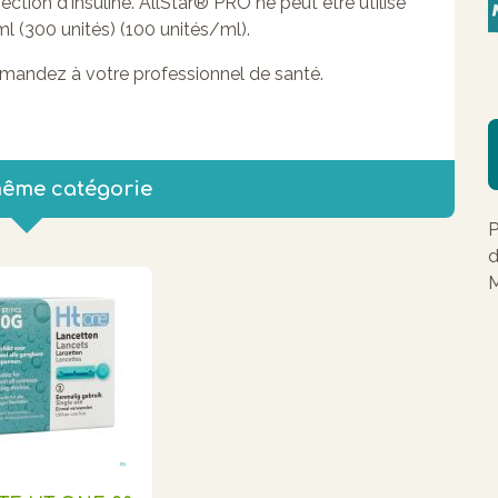
jection d'insuline. AllStar® PRO ne peut être utilisé
ml (300 unités) (100 unités/ml).
emandez à votre professionnel de santé.
même catégorie
P
d
M