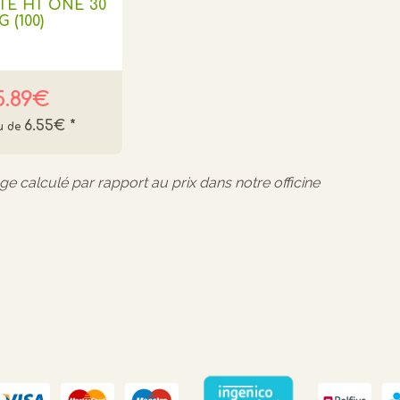
TE HT ONE 30
G (100)
5.89€
6.55€
*
age calculé par rapport au prix dans notre officine