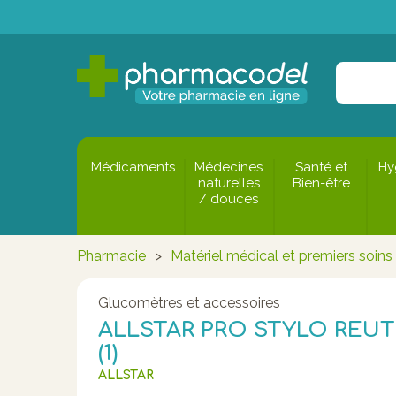
Médicaments
Médecines
Santé et
Hy
naturelles
Bien-être
/ douces
Pharmacie
>
Matériel médical et premiers soins
Glucomètres et accessoires
ALLSTAR PRO STYLO REUT
(1)
ALLSTAR