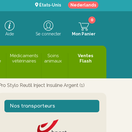
États-Unis
Nederlands
0
Aide
Se connecter
Mon Panier
Médicaments
Soins
Ventes
e
vétérinaires
animaux
Flash
Pro Stylo Reutil Inject Insuline Argent (1)
Nos transporteurs