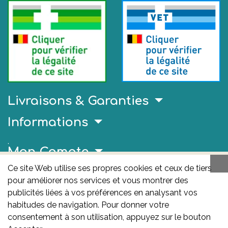
Livraisons & Garanties
Informations
.
Mon Compte
Ce site Web utilise ses propres cookies et ceux de tiers
Liens Utiles
pour améliorer nos services et vous montrer des
AFMPS
publicités liées à vos préférences en analysant vos
habitudes de navigation. Pour donner votre
L'AFMPS est l’autorité compétente en matière de
consentement à son utilisation, appuyez sur le bouton
médicaments et de produits de santé en Belgique. Ce