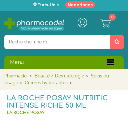
États-Unis
Nederlands
0
Menu
Pharmacie
>
Beauté / Dermatologie
>
Soins du
visage
>
Crèmes hydratantes
>
LA ROCHE POSAY NUTRITIC
INTENSE RICHE 50 ML
LA ROCHE POSAY