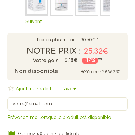
Suivant
Prix en pharmacie :
30.50€
*
NOTRE PRIX :
25.32€
Votre gain :
5.18€
-17%
**
Non disponible
Référence
2966380
Ajouter à ma liste de favoris
Prévenez-moi lorsque le produit est disponible
Gagnez
50
points de fidélité