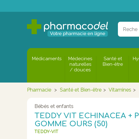
Médicaments
Médecines
Santé et
Hy
naturelles
Bien-être
/ douces
Pharmacie
>
Santé et Bien-être
>
Vitamines
>
Bébés et enfants
TEDDY VIT ECHINACEA + P
GOMME OURS (50)
TEDDY-VIT