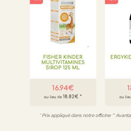
FISHER KINDER
ERGYKID
MULTIVITAMINES
SIROP 125 ML
16.94€
1
18.82€
*
* Prix appliqué dans notre officine ** Avant