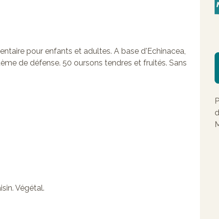
taire pour enfants et adultes. A base d'Echinacea,
ystème de défense. 50 oursons tendres et fruités. Sans
P
d
M
sin. Végétal.