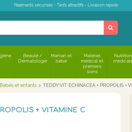
Paiements sécurisés - Tarifs attractifs - Livraison rapide
giène
Beauté /
Maman et
Matériel
Nutrition
Dermatologie
bébé
médical et
médical
premiers
soins
Bébés et enfants
>
TEDDY VIT ECHINACEA + PROPOLIS + 
ROPOLIS + VITAMINE C