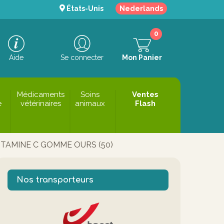
États-Unis
Nederlands
0
Aide
Se connecter
Mon Panier
Médicaments
Soins
Ventes
e
vétérinaires
animaux
Flash
VITAMINE C GOMME OURS (50)
Nos transporteurs