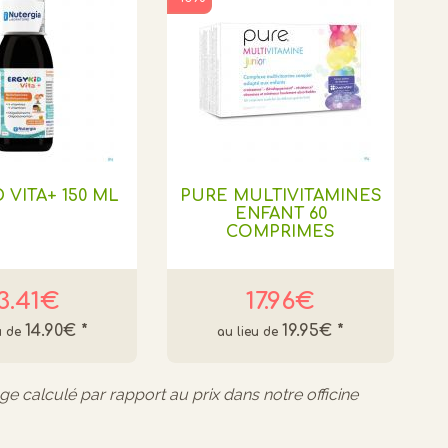
 VITA+ 150 ML
PURE MULTIVITAMINES
ENFANT 60
COMPRIMES
3.41€
17.96€
14.90€
*
19.95€
*
age calculé par rapport au prix dans notre officine