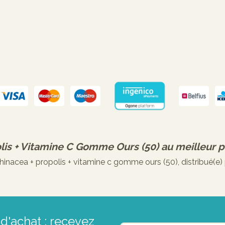
olis + Vitamine C Gomme Ours (50)
au meilleur p
nacea + propolis + vitamine c gomme ours (50), distribué(e) 
d'achat : recevez