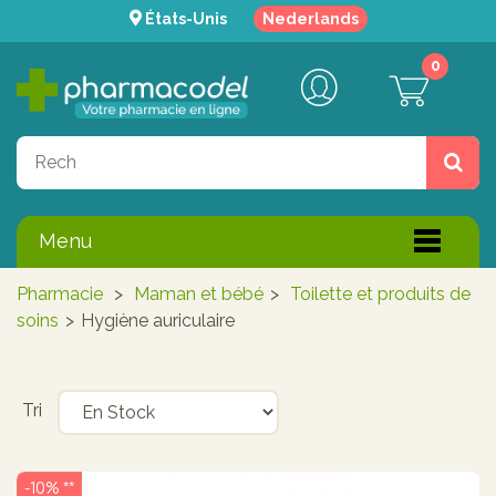
États-Unis
Nederlands
0
Menu
Pharmacie
>
Maman et bébé
>
Toilette et produits de
soins
>
Hygiène auriculaire
Tri
-10% **