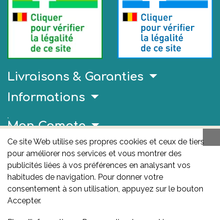
Livraisons & Garanties
Informations
.
Mon Compte
Ce site Web utilise ses propres cookies et ceux de tiers
Liens Utiles
pour améliorer nos services et vous montrer des
AFMPS
publicités liées à vos préférences en analysant vos
habitudes de navigation. Pour donner votre
L'AFMPS est l’autorité compétente en matière de
consentement à son utilisation, appuyez sur le bouton
médicaments et de produits de santé en Belgique. Ce
Accepter.
site est sous son contrôle.
Agence fédérale des