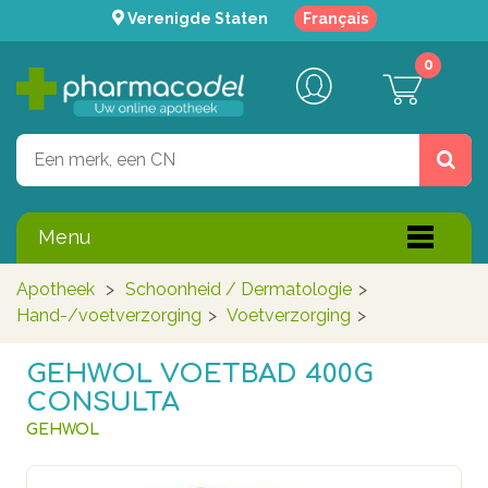
Verenigde Staten
Français
0
Menu
Apotheek
>
Schoonheid / Dermatologie
>
Hand-/voetverzorging
>
Voetverzorging
>
GEHWOL VOETBAD 400G
CONSULTA
GEHWOL