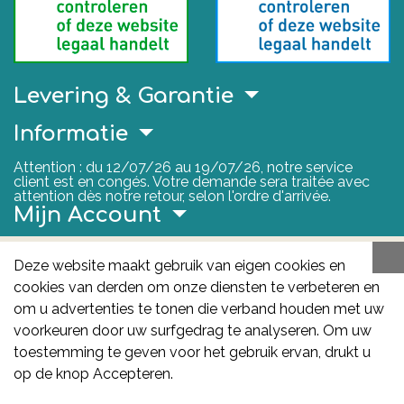
Levering & Garantie
Informatie
Attention : du 12/07/26 au 19/07/26, notre service
client est en congés. Votre demande sera traitée avec
attention dès notre retour, selon l'ordre d'arrivée.
Mijn Account
Nuttige Links
Deze website maakt gebruik van eigen cookies en
cookies van derden om onze diensten te verbeteren en
FAGG
om u advertenties te tonen die verband houden met uw
Het FAGG is de bevoegde autoriteit voor
voorkeuren door uw surfgedrag te analyseren. Om uw
geneesmiddelen en gezondheidsproducten in België.
toestemming te geven voor het gebruik ervan, drukt u
Deze site valt onder haar controle.
Federaal
op de knop Accepteren.
Agentschap voor Geneesmiddelen en