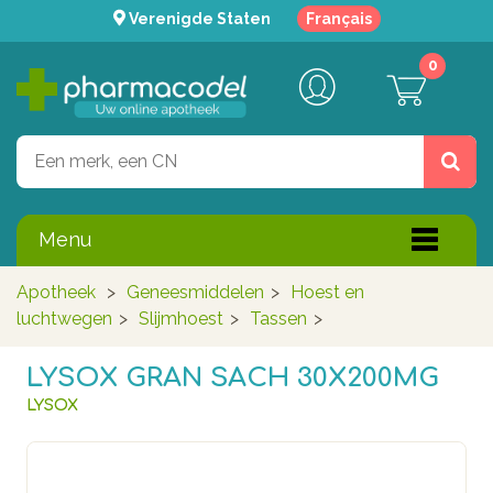
Verenigde Staten
Français
0
Menu
Apotheek
>
Geneesmiddelen
>
Hoest en
luchtwegen
>
Slijmhoest
>
Tassen
>
LYSOX GRAN SACH 30X200MG
LYSOX