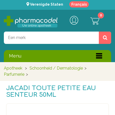
Verenigde Staten
Français
0
Menu
Apotheek
>
Schoonheid / Dermatologie
>
Parfumerie
>
JACADI TOUTE PETITE EAU
SENTEUR 50ML