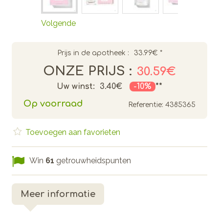
Volgende
Prijs in de apotheek :
33.99€
*
ONZE PRIJS :
30.59€
Uw winst:
3.40€
-10%
**
Op voorraad
Referentie:
4385365
Toevoegen aan favorieten
Win
61
getrouwheidspunten
Meer informatie