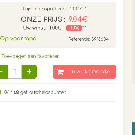
Prijs in de apotheek :
10.04€
*
9.04€
ONZE PRIJS :
Uw winst:
1.00€
-10%
**
Op voorraad
Referentie:
3918604
Toevoegen aan favorieten
In winkelmandje
Win
18
getrouwheidspunten