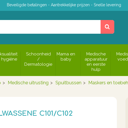
Beveiligde betalingen - Aantrekkelijke prijzen - Snelle levering
ksualiteit
Schoonheid
Mama en
Medische
Medi
 hygiëne
/
baby
apparatuur
voed
Dermatologie
en eerste
hulp
p
>
Medische uitrusting
>
Spuitbussen
>
Maskers en toebe
WASSENE C101/C102