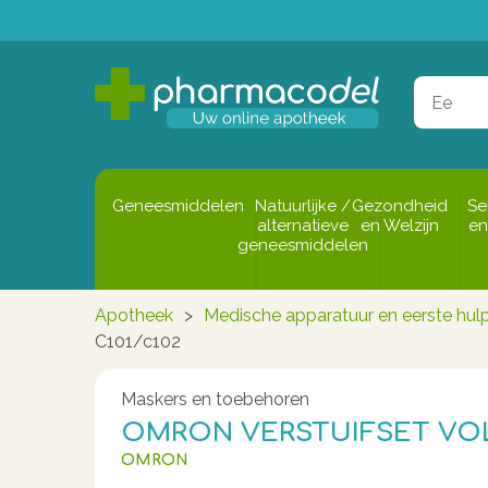
Geneesmiddelen
Natuurlijke /
Gezondheid
Se
alternatieve
en Welzijn
en
geneesmiddelen
Apotheek
>
Medische apparatuur en eerste hul
C101/c102
Maskers en toebehoren
OMRON VERSTUIFSET VOL
OMRON