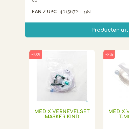
co
EAN / UPC
: 4015672111981
Producten uit
-10%
-9%
MEDIX VERNEVELSET
MEDIX 
MASKER KIND
T-