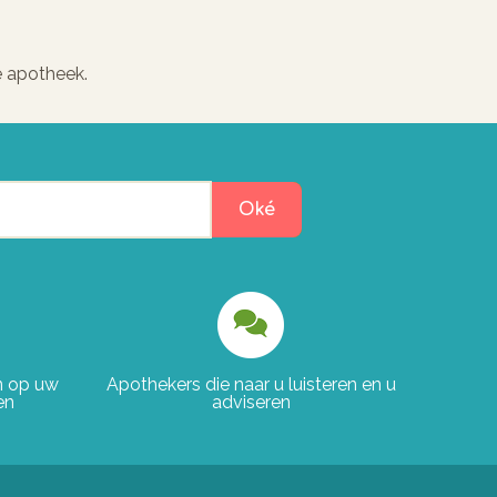
e apotheek.
Oké
en op uw
Apothekers die naar u luisteren en u
en
adviseren