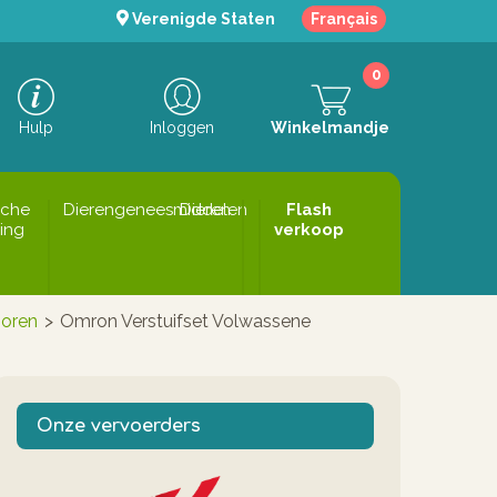
Verenigde Staten
Français
0
Hulp
Inloggen
Winkelmandje
sche
Dierengeneesmiddelen
Dieren
Flash
ing
verkoop
horen
>
Omron Verstuifset Volwassene
Onze vervoerders