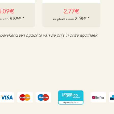
5.09€
2.77€
5.59€
*
3.08€
*
l berekend ten opzichte van de prijs in onze apotheek