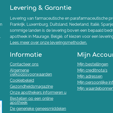
Levering & Garantie
Levering van farmaceutische en parafarmaceutische pro
en
Frankrijk, Luxemburg, Duitsland, Nederland, Italië, Spanj
sommige landen is de levering boven een bepaald bedra
.
apotheek in Maurage, België, of kiezen voor een levering 
Lees meer over onze leveringsmethoden.
Informatie
Mijn Accou
Contacteer ons
Mijn bestellingen
Algemene
Mijn creditnota's
verkoopsvoorwaarden
Mijn adressen
Cookiebeleid
Mijn persoonlijke i
Gezondheidsmagazine
Mijn waardebonne
Onze apothekers informeren u
Bestellen op een online
apotheek
De generieke geneesmiddelen