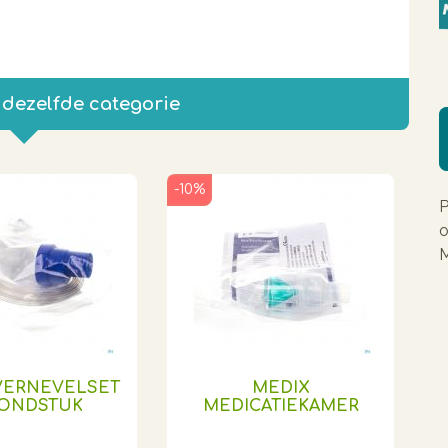
 dezelfde categorie
-10%
P
o
M
VERNEVELSET
MEDIX
MONDSTUK
MEDICATIEKAMER