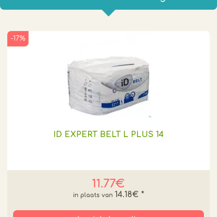
-17%
ID EXPERT BELT L PLUS 14
11.77€
14.18€
*