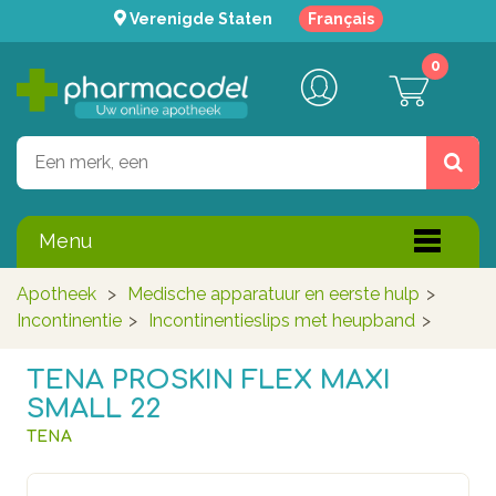
Verenigde Staten
Français
0
Menu
Apotheek
>
Medische apparatuur en eerste hulp
>
Incontinentie
>
Incontinentieslips met heupband
>
TENA PROSKIN FLEX MAXI
SMALL 22
TENA