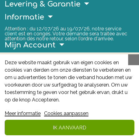
Levering & Garantie
Informatie
Attention : du 12/07/26 au 19/07/26, notre service
client est en congés. Votre demande sera traitée avec
attention dès notre retour, selon l'ordre d'arrivée.
Mijn Account
Nuttige Links
Deze website maakt gebruik van eigen cookies en
cookies van derden om onze diensten te verbeteren en
FAGG
om u advertenties te tonen die verband houden met uw
Het FAGG is de bevoegde autoriteit voor
voorkeuren door uw surfgedrag te analyseren. Om uw
geneesmiddelen en gezondheidsproducten in België.
toestemming te geven voor het gebruik ervan, drukt u
Deze site valt onder haar controle.
Federaal
op de knop Accepteren.
Agentschap voor Geneesmiddelen en
Meer informatie
Cookies aanpassen
Gezondheidsproducten - FAGG
: Galileelaan 5/03
1210 Brussel
IK AANVAARD
In winkelmandje