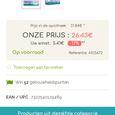
Prijs in de apotheek :
31.84€
*
ONZE PRIJS :
26.43€
Uw winst:
5.41€
-17%
**
Op voorraad
Referentie:
4105672
Toevoegen aan favorieten
Win
52
getrouwheidspunten
EAN / UPC
: 7322540129489
Producten uit dezelfde categorie