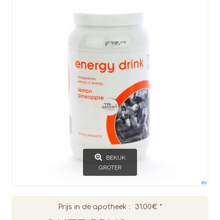
BEKIJK
GROTER
Prijs in de apotheek :
31.00€
*