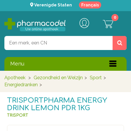
Verenigde Staten
Français
0
Menu
Apotheek
>
Gezondheid en Welzijn
>
Sport
>
Energiedranken
>
TRISPORTPHARMA ENERGY
DRINK LEMON PDR 1KG
TRISPORT