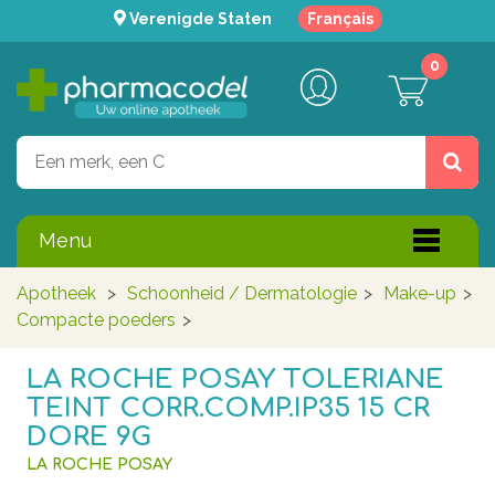
Verenigde Staten
Français
0
Menu
Apotheek
>
Schoonheid / Dermatologie
>
Make-up
>
Compacte poeders
>
LA ROCHE POSAY TOLERIANE
TEINT CORR.COMP.IP35 15 CR
DORE 9G
LA ROCHE POSAY