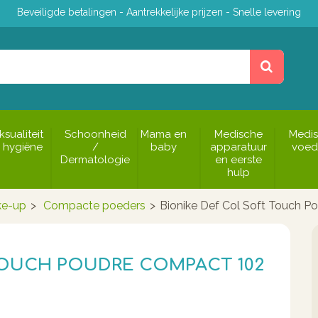
Beveiligde betalingen - Aantrekkelijke prijzen - Snelle levering
ksualiteit
Schoonheid
Mama en
Medische
Medi
 hygiëne
/
baby
apparatuur
voed
Dermatologie
en eerste
hulp
e-up
>
Compacte poeders
>
Bionike Def Col Soft Touch 
TOUCH POUDRE COMPACT 102