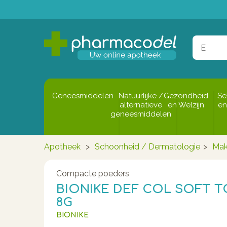
Geneesmiddelen
Natuurlijke /
Gezondheid
Se
alternatieve
en Welzijn
en
geneesmiddelen
Apotheek
>
Schoonheid / Dermatologie
>
Mak
Compacte poeders
BIONIKE DEF COL SOFT 
8G
BIONIKE