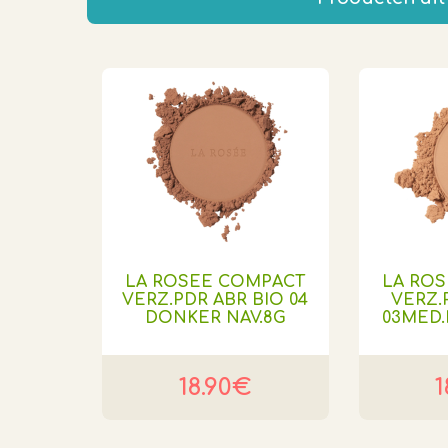
LA ROSEE COMPACT
LA RO
VERZ.PDR ABR BIO 04
VERZ.
DONKER NAV.8G
03MED
18.90€
1