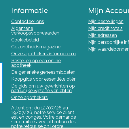
Informatie
Mijn Accou
Contacteer ons
Mijn bestellingen
Algemene
Mijn creditnota's
verkoopsvoorwaarden
Mijn adressen
Cookiebeleid
Mijn persoonlijke i
Gezondheidsmagazine
Mijn waardebonne
Onze apothekers informeren u
Bestellen op een online
apotheek
De generieke geneesmiddelen
Koopgids voor essentiële oliën
De gids om uw gewrichten op
natuurlijke wijze te verlichten
Onze apothekers
Attention : du 12/07/26 au
19/07/26, notre service client
est en congés. Votre demande
sera traitée avec attention dès
notre retour, selon l'ordre