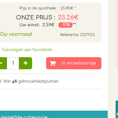
Prijs in de apotheek :
25.85€
*
23.26€
ONZE PRIJS :
Uw winst:
2.59€
-10%
**
Op voorraad
Referentie:
3127933
Toevoegen aan favorieten
In winkelmandje
Win
46
getrouwheidspunten
 dezelfde categorie