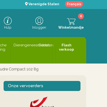
Verenigde Staten
Français
0
Hulp
Inloggen
Winkelmandje
sche
Dierengeneesmiddelen
Dieren
Flash
ing
verkoop
Poudre Compact 102 8g
Onze vervoerders