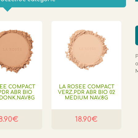
P
o
M
SEE COMPACT
LA ROSEE COMPACT
PDR ABR BIO
VERZ.PDR ABR BIO 02
.DONK.NAV8G
MEDIUM NAV.8G
8.90€
18.90€