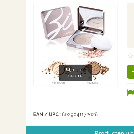
BEKIJK
GROTER
EAN / UPC
: 8029041172028
Producten uit