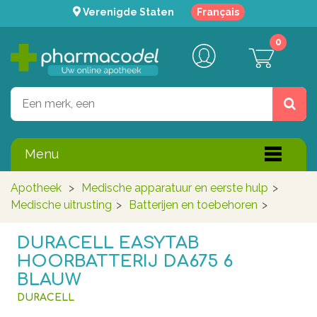
Verenigde Staten
Français
0
Menu
Apotheek
>
Medische apparatuur en eerste hulp
>
Medische uitrusting
>
Batterijen en toebehoren
>
DURACELL EASYTAB
HOORBATTERIJ DA675 6
BLAUW
DURACELL