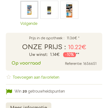
Volgende
Prijs in de apotheek :
11.36€
*
ONZE PRIJS :
10.22€
Uw winst:
1.14€
-10%
**
Op voorraad
Referentie:
1656651
Toevoegen aan favorieten
Win
20
getrouwheidspunten
Meer informatie