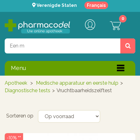
Verenigde Staten
Français
0
Menu
Apotheek
>
Medische apparatuur en eerste hulp
>
Diagnostische tests
>
Vruchtbaarheidszelftest
Sorteren op
-10% **