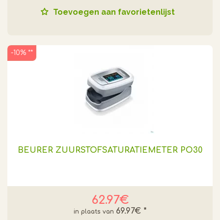
Toevoegen aan favorietenlijst
-10% **
BEURER ZUURSTOFSATURATIEMETER PO30
62.97€
69.97€
*