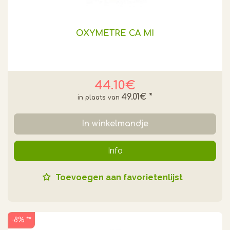
OXYMETRE CA MI
44.10€
49.01€
*
In winkelmandje
Info
Toevoegen aan favorietenlijst
-8% **