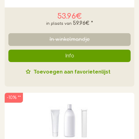
53.96€
59.96€
*
In winkelmandje
Info
Toevoegen aan favorietenlijst
-10% **