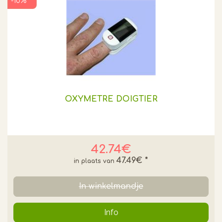
-10% **
OXYMETRE DOIGTIER
42.74€
47.49€
*
In winkelmandje
Info