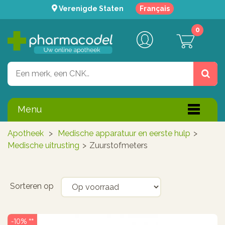
Verenigde Staten
Français
0
Menu
Apotheek
>
Medische apparatuur en eerste hulp
>
Medische uitrusting
>
Zuurstofmeters
Sorteren op
-10% **