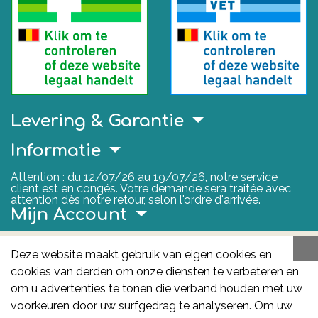
Levering & Garantie
Informatie
Attention : du 12/07/26 au 19/07/26, notre service
client est en congés. Votre demande sera traitée avec
attention dès notre retour, selon l'ordre d'arrivée.
Mijn Account
Nuttige Links
Deze website maakt gebruik van eigen cookies en
cookies van derden om onze diensten te verbeteren en
FAGG
om u advertenties te tonen die verband houden met uw
Het FAGG is de bevoegde autoriteit voor
voorkeuren door uw surfgedrag te analyseren. Om uw