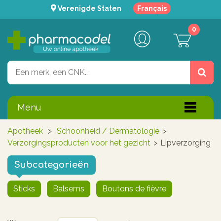
Verenigde Staten
Français
0
Menu
Apotheek
>
Schoonheid / Dermatologie
>
Verzorgingsproducten voor het gezicht
>
Lipverzorging
Subcategorieën
Sticks
Balsems
Boutons de fièvre