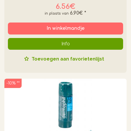
6.56€
6.90€
*
In winkelmandje
Info
Toevoegen aan favorietenlijst
-10% **