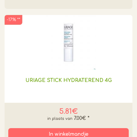
-17% **
URIAGE STICK HYDRATEREND 4G
5.81€
7.00€
*
In winkelmandje