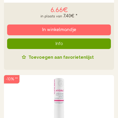
6.66€
7.40€
*
In winkelmandje
Info
Toevoegen aan favorietenlijst
-10% **