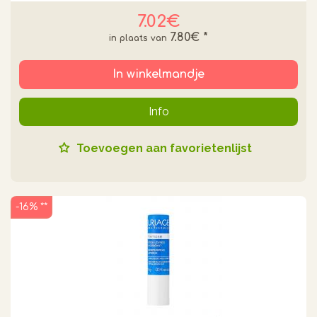
7.02€
7.80€
*
In winkelmandje
Info
Toevoegen aan favorietenlijst
-16% **