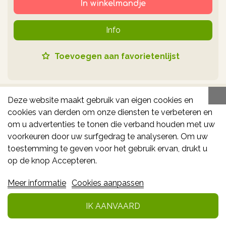
In winkelmandje
Info
Toevoegen aan favorietenlijst
-10% **
Deze website maakt gebruik van eigen cookies en
cookies van derden om onze diensten te verbeteren en
om u advertenties te tonen die verband houden met uw
voorkeuren door uw surfgedrag te analyseren. Om uw
toestemming te geven voor het gebruik ervan, drukt u
op de knop Accepteren.
Meer informatie
Cookies aanpassen
WELEDA EVERON LIPPENBALSEM 4,8G
IK AANVAARD