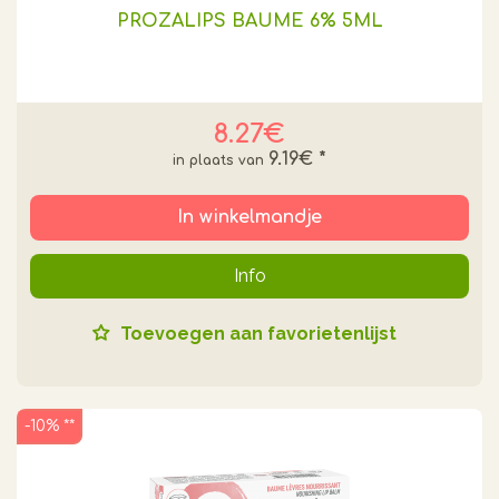
PROZALIPS BAUME 6% 5ML
8.27€
9.19€
*
In winkelmandje
Info
Toevoegen aan favorietenlijst
-10% **