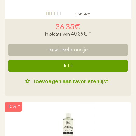
1 review
36.35€
40.39€
*
In winkelmandje
Info
Toevoegen aan favorietenlijst
-10% **