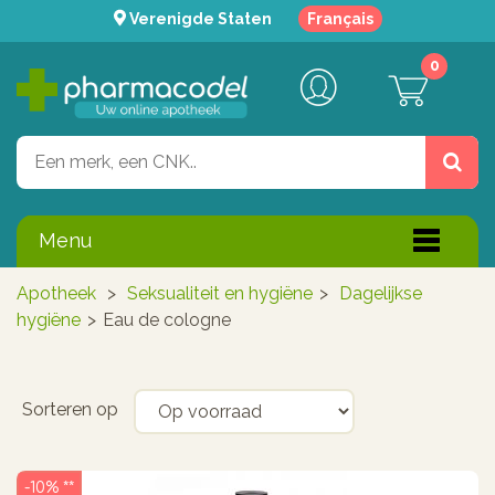
Verenigde Staten
Français
0
Menu
Apotheek
>
Seksualiteit en hygiëne
>
Dagelijkse
hygiëne
>
Eau de cologne
Sorteren op
-10% **