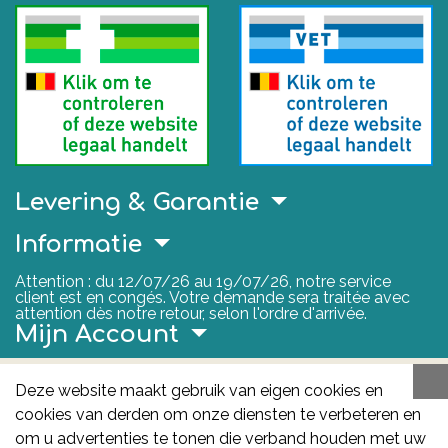
Levering & Garantie
Informatie
Attention : du 12/07/26 au 19/07/26, notre service
client est en congés. Votre demande sera traitée avec
attention dès notre retour, selon l'ordre d'arrivée.
Mijn Account
Nuttige Links
Deze website maakt gebruik van eigen cookies en
cookies van derden om onze diensten te verbeteren en
FAGG
om u advertenties te tonen die verband houden met uw