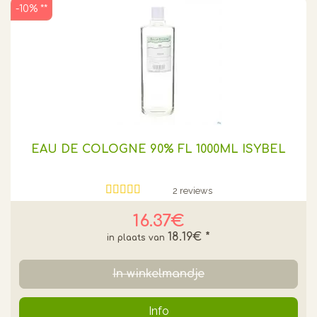
-10% **
EAU DE COLOGNE 90% FL 1000ML ISYBEL
2 reviews
16.37€
18.19€
*
In winkelmandje
Info