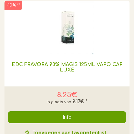
-10% **
EDC FRAVORA 90% MAGIS 125ML VAPO CAP
LUXE
8.25€
9.17€
*
Info
Toevoegen aan favorietenlijst