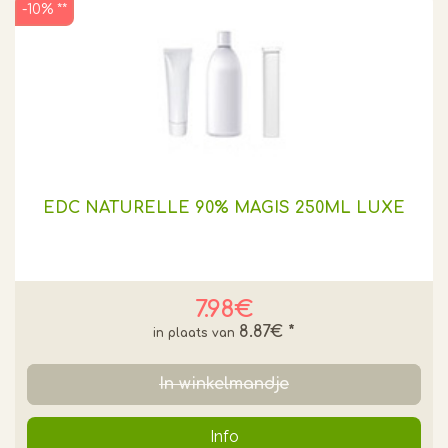
-10% **
EDC NATURELLE 90% MAGIS 250ML LUXE
7.98€
8.87€
*
In winkelmandje
Info