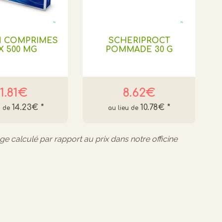
N COMPRIMES
SCHERIPROCT
 X 500 MG
POMMADE 30 G
11.81€
8.62€
14.23€
*
10.78€
*
age calculé par rapport au prix dans notre officine