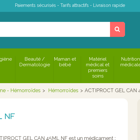
Paiements sécurisés - Tarifs attractifs - Livraison rapide
giène
Beauté /
Maman et
Matériel
Nutrition
Dermatologie
bébé
médical et
médical
premiers
soins
ine - Hémorroïdes
>
Hémorroïdes
>
ACTIPROCT GEL CAN 
L NF
TIPROCT GEL CAN 45ML NF est un médicament :