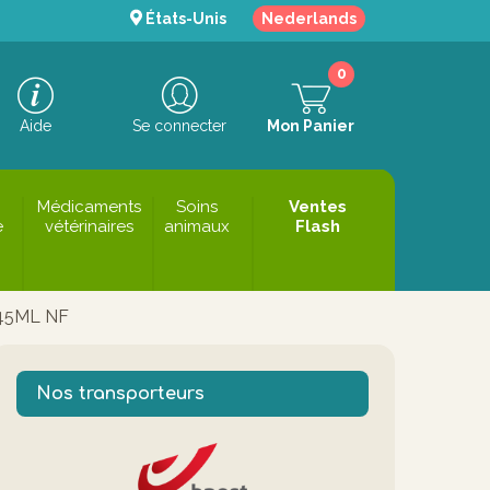
États-Unis
Nederlands
0
Aide
Se connecter
Mon Panier
Médicaments
Soins
Ventes
e
vétérinaires
animaux
Flash
45ML NF
Nos transporteurs