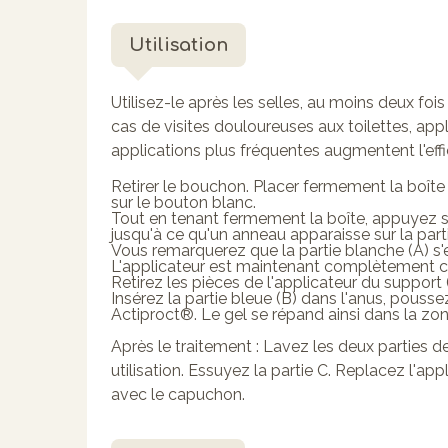
Utilisation
Utilisez-le après les selles, au moins deux fois
cas de visites douloureuses aux toilettes, appl
applications plus fréquentes augmentent l'effi
Retirer le bouchon. Placer fermement la boîte
sur le bouton blanc.
Tout en tenant fermement la boîte, appuyez su
jusqu'à ce qu'un anneau apparaisse sur la par
Vous remarquerez que la partie blanche (A) s
L'applicateur est maintenant complètement char
Retirez les pièces de l'applicateur du support (
Insérez la partie bleue (B) dans l'anus, poussez
Actiproct®. Le gel se répand ainsi dans la zon
Après le traitement : Lavez les deux parties d
utilisation. Essuyez la partie C. Replacez l'ap
avec le capuchon.