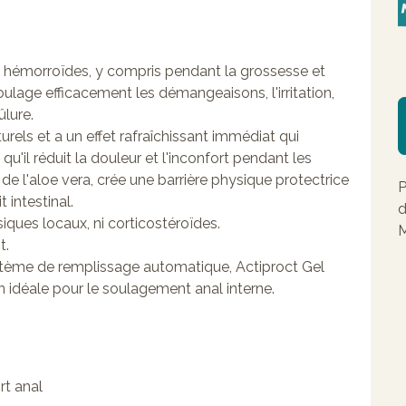
es hémorroïdes, y compris pendant la grossesse et
soulage efficacement les démangeaisons, l'irritation,
ûlure.
urels et a un effet rafraîchissant immédiat qui
u'il réduit la douleur et l'inconfort pendant les
 de l'aloe vera, crée une barrière physique protectrice
P
t intestinal.
d
iques locaux, ni corticostéroïdes.
M
t.
stème de remplissage automatique, Actiproct Gel
 idéale pour le soulagement anal interne.
rt anal