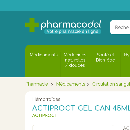
Médicaments
Médecines
Santé et
Hy
naturelles
Bien-être
/ douces
Pharmacie
>
Médicaments
>
Circulation sangu
Hémorroïdes
ACTIPROCT GEL CAN 45M
ACTIPROCT
AC