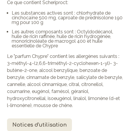
Ce que contient Scheriproct:
Les substances actives sont : chlorhydrate de
cinchocaïne 500 mg, caproate de prednisolone 190
mg pour 100 g
Les autres composants sont : Octyldodécanol,
huile de ricin raffinée, huile de ricin hydrogénée,
monoricinoléate de macrogol 400 et huile
essentielle de Chypre
Le "parfum Chypre" contient les allergènes suivants :
3-méthyl-4-(2,6,6-triméthyl-2-cyclohexen-1-yl)- 3-
butène-2-one, alcool benzylique, benzoate de
benzyle, cinnamate de benzyle, salicylate de benzyle,
cannelle, alcool cinnamique, citral, citronellol,
coumarine, eugénol, farnésol, géraniol,
hydroxycitronellal, isoeugénol, linalol, limonène (d-et
l-limonène), mousse de chêne.
Notices d'utilisation