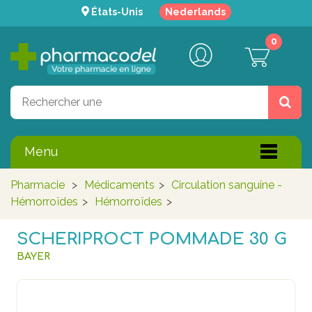
États-Unis
Nederlands
0
Menu
Pharmacie
>
Médicaments
>
Circulation sanguine -
Hémorroïdes
>
Hémorroïdes
>
SCHERIPROCT POMMADE 30 G
BAYER