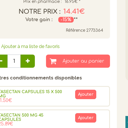
Prix en pharmacie :
16.95€
*
14.41€
NOTRE PRIX :
Votre gain :
-15%
**
Référence
2773364
Ajouter à ma liste de favoris
Ajouter au panier
tres conditionnements disponibles
TASECTAN CAPSULES 15 X 500
Ajouter
MG
11.50€
TASECTAN 500 MG 45
Ajouter
CAPSULES
25.89€