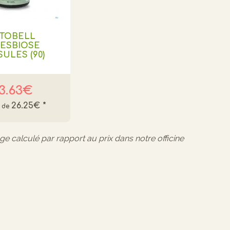
YTOBELL
GESBIOSE
ULES (90)
3.63€
26.25€
*
age calculé par rapport au prix dans notre officine