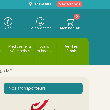
États-Unis
Nederlands
0
Aide
Se connecter
Mon Panier
Médicaments
Soins
Ventes
e
vétérinaires
animaux
Flash
250 MG
Nos transporteurs