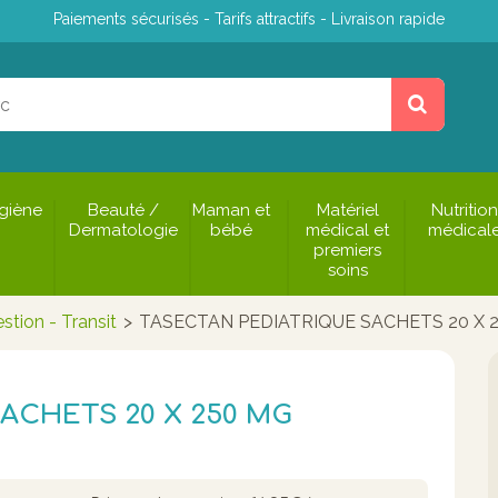
Paiements sécurisés - Tarifs attractifs - Livraison rapide
giène
Beauté /
Maman et
Matériel
Nutrition
Dermatologie
bébé
médical et
médical
premiers
soins
stion - Transit
>
TASECTAN PEDIATRIQUE SACHETS 20 X 
ACHETS 20 X 250 MG