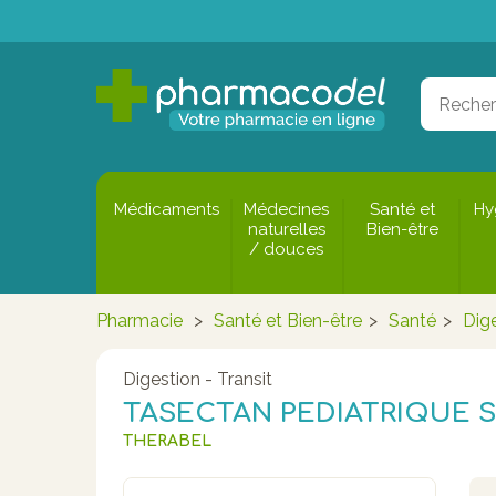
Médicaments
Médecines
Santé et
Hy
naturelles
Bien-être
/ douces
Pharmacie
>
Santé et Bien-être
>
Santé
>
Dige
Digestion - Transit
TASECTAN PEDIATRIQUE S
THERABEL