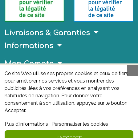
Livraisons & Garanties
Informations
.
Mon Compte
Ce site Web utilise ses propres cookies et ceux de tiers
Liens Utiles
pour améliorer nos services et vous montrer des
publicités liées à vos préférences en analysant vos
AFMPS
habitudes de navigation. Pour donner votre
L'AFMPS est l’autorité compétente en matière de
consentement à son utilisation, appuyez sur le bouton
médicaments et de produits de santé en Belgique. Ce
Accepter.
site est sous son contrôle.
Agence fédérale des
Plus d'informations
Personnaliser les cookies
médicaments et des produits de santé – afmps
:
Avenue Galilée 5/03 1210 Bruxelles