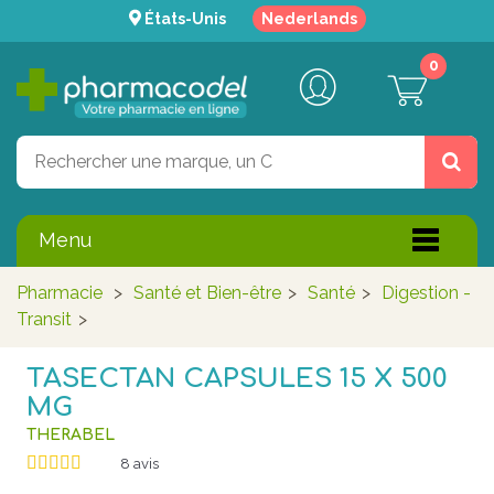
États-Unis
Nederlands
0
Menu
Pharmacie
>
Santé et Bien-être
>
Santé
>
Digestion -
Transit
>
TASECTAN CAPSULES 15 X 500
MG
THERABEL
8
avis