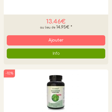
13.46€
14.95€
*
Ajouter
Info
-10%