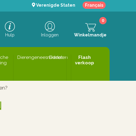
Verenigde Staten
Français
0
Hulp
Inloggen
Winkelmandje
sche
Dierengeneesmiddelen
Dieren
Flash
ing
verkoop
ten?
N