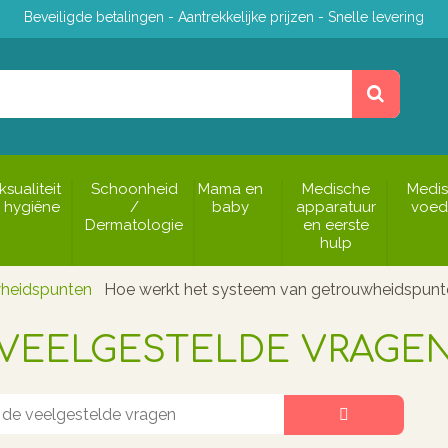
Beveiligde betalingen - Aantrekkelijke prijzen - Snelle levering
ksualiteit
Schoonheid
Mama en
Medische
Medi
 hygiëne
/
baby
apparatuur
voed
Dermatologie
en eerste
hulp
wheidspunten
Hoe werkt het systeem van getrouwheidspun
VEELGESTELDE VRAGE