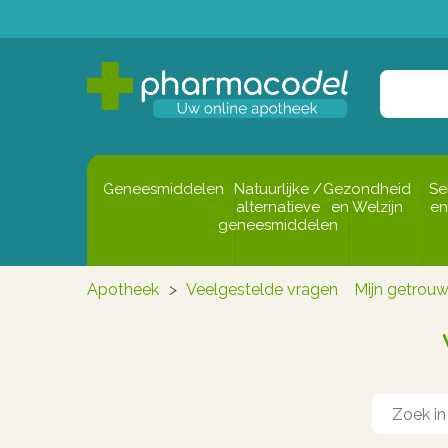
Geneesmiddelen
Natuurlijke /
Gezondheid
Se
alternatieve
en Welzijn
en
geneesmiddelen
Apotheek
>
Veelgestelde vragen
Mijn getrou