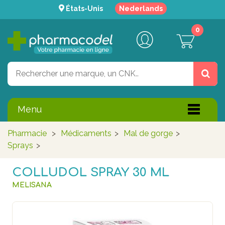
États-Unis
Nederlands
0
Menu
Pharmacie
>
Médicaments
>
Mal de gorge
>
Sprays
>
COLLUDOL SPRAY 30 ML
MELISANA