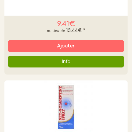
9.41€
13.44€
*
Ajouter
Info