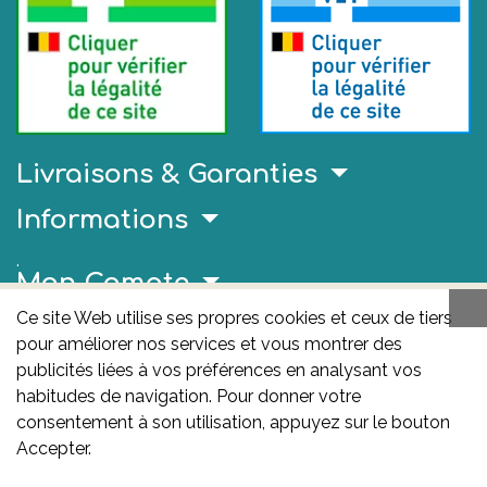
Livraisons & Garanties
Informations
.
Mon Compte
Ce site Web utilise ses propres cookies et ceux de tiers
Liens Utiles
pour améliorer nos services et vous montrer des
AFMPS
publicités liées à vos préférences en analysant vos
habitudes de navigation. Pour donner votre
L'AFMPS est l’autorité compétente en matière de
consentement à son utilisation, appuyez sur le bouton
médicaments et de produits de santé en Belgique. Ce
Accepter.
site est sous son contrôle.
Agence fédérale des