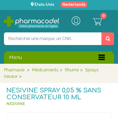
États-Unis
Nederlands
0
Menu
Pharmacie
>
Médicaments
>
Rhume
>
Sprays
nasaux
>
NESIVINE SPRAY 0,05 % SANS
CONSERVATEUR 10 ML
NESIVINE