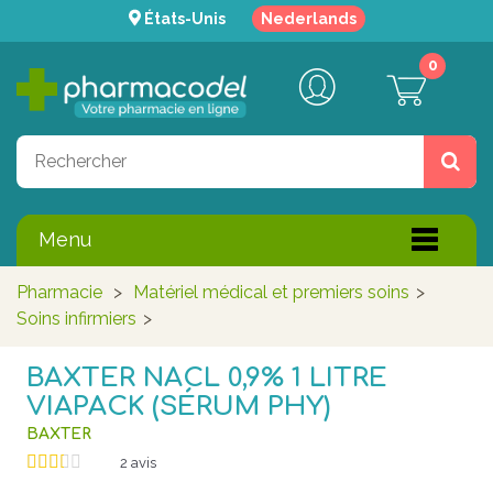
États-Unis
Nederlands
0
Menu
Pharmacie
>
Matériel médical et premiers soins
>
Soins infirmiers
>
BAXTER NACL 0,9% 1 LITRE
VIAPACK (SÉRUM PHY)
BAXTER
2
avis