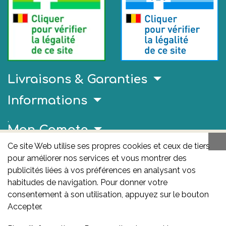
Livraisons & Garanties
Informations
.
Mon Compte
Ce site Web utilise ses propres cookies et ceux de tiers
Liens Utiles
pour améliorer nos services et vous montrer des
publicités liées à vos préférences en analysant vos
AFMPS
habitudes de navigation. Pour donner votre
L'AFMPS est l’autorité compétente en matière de
consentement à son utilisation, appuyez sur le bouton
médicaments et de produits de santé en Belgique. Ce
Accepter.
site est sous son contrôle.
Agence fédérale des