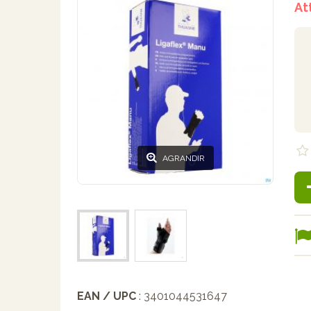
At
AGRANDIR
EAN / UPC
: 3401044531647