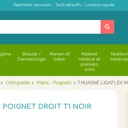
Paiements sécurisés - Tarifs attractifs - Livraison rapide
giène
Beauté /
Maman et
Matériel
Nutrition
Dermatologie
bébé
médical et
médical
premiers
soins
>
Orthopédie
>
Mains - Poignets
>
THUASNE LIGAFLEX M
POIGNET DROIT T1 NOIR