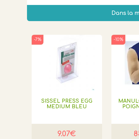
Dans la 
-7%
-10%
SISSEL PRESS EGG
MANUL
MEDIUM BLEU
POIGN
9.07€
8