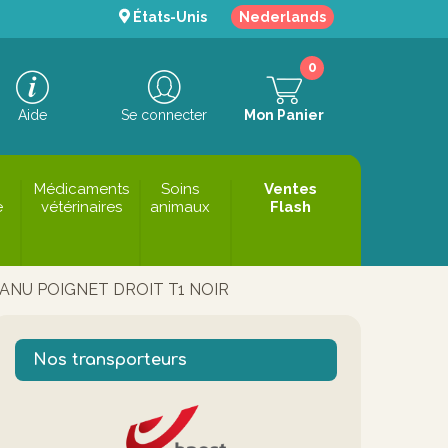
États-Unis
Nederlands
0
Aide
Se connecter
Mon Panier
Médicaments
Soins
Ventes
e
vétérinaires
animaux
Flash
ANU POIGNET DROIT T1 NOIR
Nos transporteurs