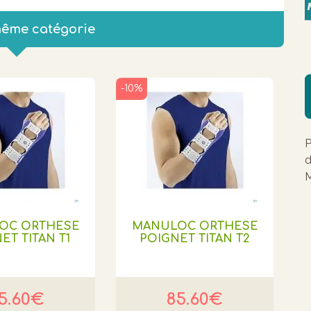
même catégorie
-10%
P
d
M
OC ORTHESE
MANULOC ORTHESE
ET TITAN T1
POIGNET TITAN T2
5.60€
85.60€