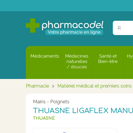
Médicaments
Médecines
Santé et
Hy
naturelles
Bien-être
/ douces
Pharmacie
>
Matériel médical et premiers soins
Mains - Poignets
THUASNE LIGAFLEX MANU 
THUASNE