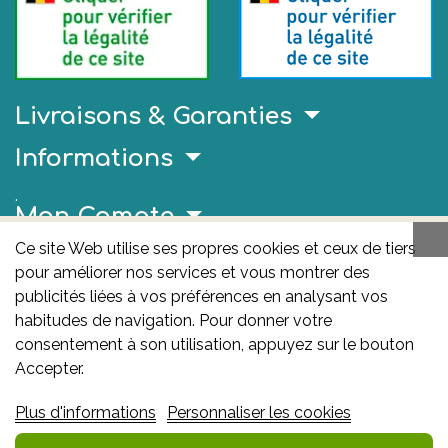
Livraisons & Garanties
Informations
.
Mon Compte
Ce site Web utilise ses propres cookies et ceux de tiers
Liens Utiles
pour améliorer nos services et vous montrer des
AFMPS
publicités liées à vos préférences en analysant vos
habitudes de navigation. Pour donner votre
L'AFMPS est l’autorité compétente en matière de
consentement à son utilisation, appuyez sur le bouton
médicaments et de produits de santé en Belgique. Ce
Accepter.
site est sous son contrôle.
Agence fédérale des
Plus d'informations
Personnaliser les cookies
médicaments et des produits de santé – afmps
:
Avenue Galilée 5/03 1210 Bruxelles