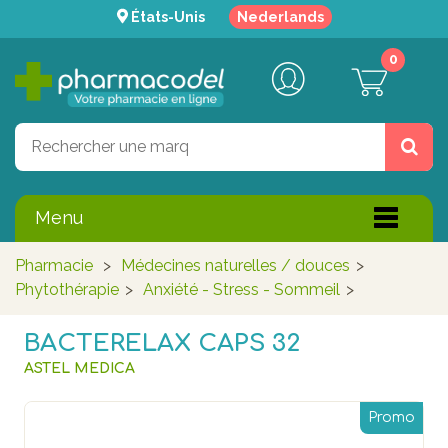
États-Unis
Nederlands
0
Menu
Pharmacie
>
Médecines naturelles / douces
>
Phytothérapie
>
Anxiété - Stress - Sommeil
>
BACTERELAX CAPS 32
ASTEL MEDICA
Promo