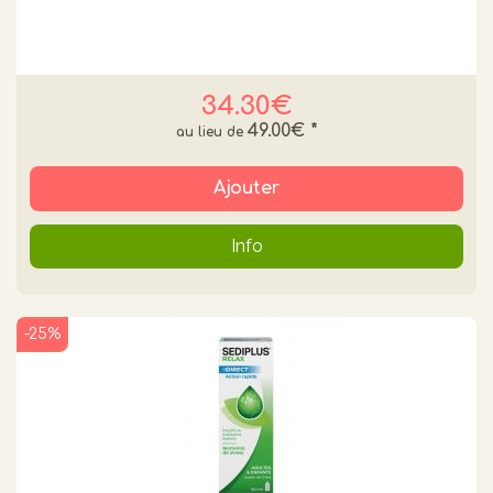
34.30€
49.00€
*
Ajouter
Info
-25%