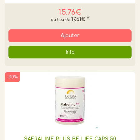
15.76€
17.51€
*
Ajouter
Info
-30%
SAFRALINE PLUS BE LIFE CAPS 50