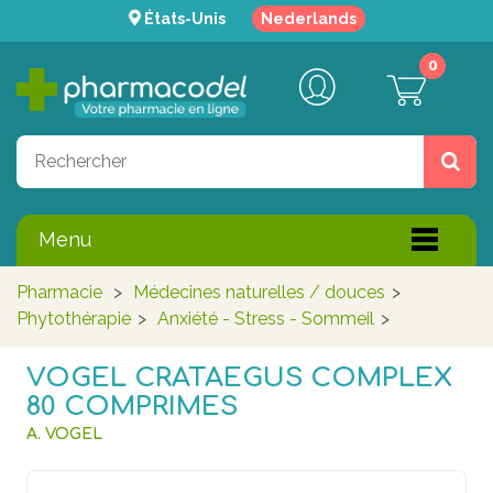
États-Unis
Nederlands
0
Menu
Pharmacie
>
Médecines naturelles / douces
>
Phytothérapie
>
Anxiété - Stress - Sommeil
>
VOGEL CRATAEGUS COMPLEX
80 COMPRIMES
A. VOGEL