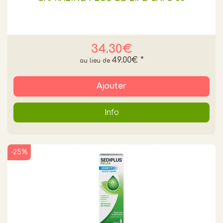
34.30€
49.00€
*
Ajouter
Info
-25%