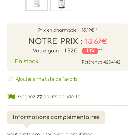
Prix en pharmacie :
15.19€
*
NOTRE PRIX :
13.67€
Votre gain :
1.52€
-10%
**
En stock
Référence
4234142
Ajouter à ma liste de favoris
Gagnez
27
points de fidélité
Informations complémentaires
Soutient le cœur, favorise la circulation