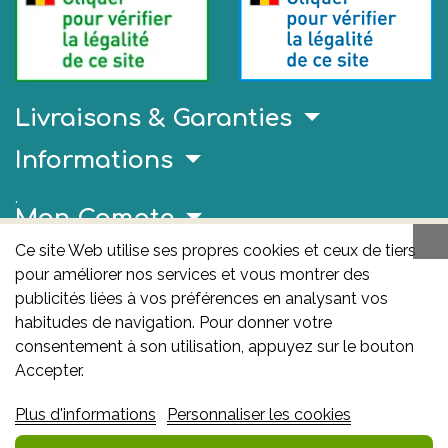
Livraisons & Garanties
Informations
.
Mon Compte
Ce site Web utilise ses propres cookies et ceux de tiers
Liens Utiles
pour améliorer nos services et vous montrer des
AFMPS
publicités liées à vos préférences en analysant vos
habitudes de navigation. Pour donner votre
L'AFMPS est l’autorité compétente en matière de
consentement à son utilisation, appuyez sur le bouton
médicaments et de produits de santé en Belgique. Ce
Accepter.
site est sous son contrôle.
Agence fédérale des
Plus d'informations
Personnaliser les cookies
médicaments et des produits de santé – afmps
:
Avenue Galilée 5/03 1210 Bruxelles